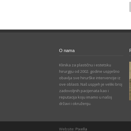
O nama
Klinika za plastičnu i estetsku
hirurgiju od 2002. godine uspješno
obavlja sve hirurške intervencije iz
ove oblasti. Naš uspjeh je veliki broj
zadovoljnih pacijenata kao i
reputacija koju imamo u našoj
državi i okruženju.
Website:
Pixella