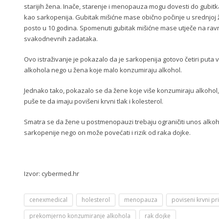
starijih žena. Inače, starenje i menopauza mogu dovesti do gubit
kao sarkopenija. Gubitak mišićne mase obično počinje u srednjoj ž
posto u 10 godina. Spomenuti gubitak mišićne mase utječe na rav
svakodnevnih zadataka.
Ovo istraživanje je pokazalo da je sarkopenija gotovo četiri puta v
alkohola nego u žena koje malo konzumiraju alkohol.
Jednako tako, pokazalo se da žene koje više konzumiraju alkohol, 
puše te da imaju povišeni krvni tlak i kolesterol.
Smatra se da žene u postmenopauzi trebaju ograničiti unos alko
sarkopenije nego on može povećati i rizik od raka dojke.
Izvor: cybermed.hr
cenexmedical
holesterol
menopauza
poviseni krvni pri
prekomjerno konzumiranje alkohola
rak dojke