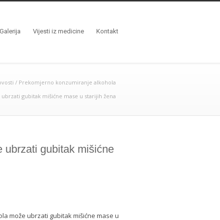
Galerija
Vijesti iz medicine
Kontakt
vosti
/
Prekomjerno konzumiranje alkohola
ubrzati gubitak mišićne mase u starijih žena
ubrzati gubitak mišićne
la može ubrzati gubitak mišićne mase u