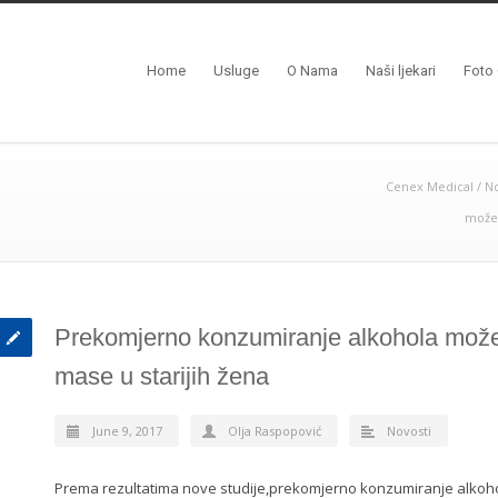
Home
Usluge
O Nama
Naši ljekari
Foto 
Cenex Medical
/
No
može 
Prekomjerno konzumiranje alkohola može 
mase u starijih žena
June 9, 2017
Olja Raspopović
Novosti
Prema rezultatima nove studije,prekomjerno konzumiranje alkoho