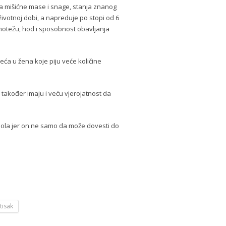
ka mišićne mase i snage, stanja znanog
ivotnoj dobi, a napreduje po stopi od 6
notežu, hod i sposobnost obavljanja
eća u žena koje piju veće količine
također imaju i veću vjerojatnost da
hola jer on ne samo da može dovesti do
tisak