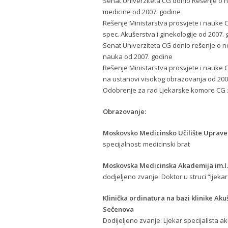
Senat Univerziteta CG donio Rešenje o n
medicine od 2007. godine
Rešenje Ministarstva prosvjete i nauke 
spec. Akušerstva i ginekologije od 2007.
Senat Univerziteta CG donio rešenje o no
nauka od 2007. godine
Rešenje Ministarstva prosvjete i nauke 
na ustanovi visokog obrazovanja od 200
Odobrenje za rad Ljekarske komore CG za
Obrazovanje:
Moskovsko Medicinsko Učilište Uprave
specijalnost: medicinski brat
Moskovska Medicinska Akademija im.I
dodjeljeno zvanje: Doktor u struci “ljeka
Klinička ordinatura na bazi klinike Ak
Sečenova
Dodijeljeno zvanje: Ljekar specijalista ak