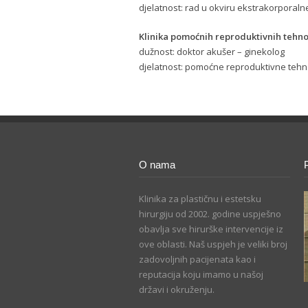
djelatnost: rad u okviru ekstrakorporaln
Klinika pomoćnih reproduktivnih tehnol
dužnost: doktor akušer – ginekolog
djelatnost: pomoćne reproduktivne tehn
O nama
Klinika za plastičnu i estetsku
hirurgiju od 2002. godine uspješno
obavlja sve hirurške intervencije iz
ove oblasti. Naš uspjeh je veliki broj
zadovoljnih pacijenata kao i
reputacija koju imamo u našoj
državi i okruženju.