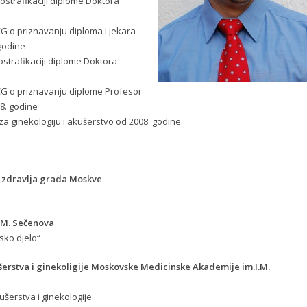
ostrafikaciji diplome Doktora
CG o priznavanju diploma Ljekara
 godine
strafikaciji diplome Doktora
CG o priznavanju diplome Profesor
8. godine
 ginekologiju i akušerstvo od 2008. godine.
 zdravlja grada Moskve
.M. Sečenova
rsko djelo“
ušerstva i ginekoligije Moskovske Medicinske Akademije im.I.M.
ušerstva i ginekologije