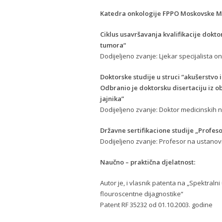
Katedra onkologije FPPO Moskovske M
Ciklus usavršavanja kvalifikacije dokto
tumora“
Dodijeljeno zvanje: Ljekar specijalista o
Doktorske studije u struci “akušerstvo
Odbranio je doktorsku disertaciju iz ob
jajnika”
Dodijeljeno zvanje: Doktor medicinskih 
Državne sertifikacione studije „Profeso
Dodijeljeno zvanje: Profesor na ustano
Naučno – praktična djelatnost:
Autor je, i vlasnik patenta na „Spektraln
flouroscentne dijagnostike“
Patent RF 35232 od 01.10.2003. godine