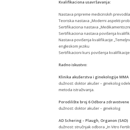
Kvalifikaciona usavršavanja:
Nastava pripreme medicinskih prevodila
Teoriska nastava „Moderni aspekti prob
Sertifikaciona nastava „Medikamentozni
Sertifikaciona nastava povišenja kvalifik
Nastava povišenja kvalifikacije „Temeljn
engleskom jeziku
Sertifikacioni kurs povišenja kvalifikacij
Radno iskustvo:
Klinika akušerstva i ginekologije MMA
dužnost: doktor akušer – ginekolog odel
metoda istraživanja.
Porodilište broj 6 Odbora zdravstvene
dužnost: doktor akušer – ginekolog
AD Schering – Plaugh, Organon (SAD)
dužnost: stručnjak odbora „In Vitro Fertil