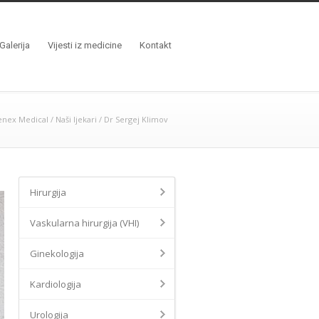
Galerija
Vijesti iz medicine
Kontakt
enex Medical
/
Naši ljekari
/
Dr Sergej Klimov
Hirurgija
Vaskularna hirurgija (VHI)
Ginekologija
Kardiologija
Urologija