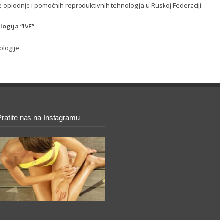
e oplodnje i pomoćnih reproduktivnih tehnologija u Ruskoj Federaciji.
ogija “IVF”
ologije
Pratite nas na Instagramu