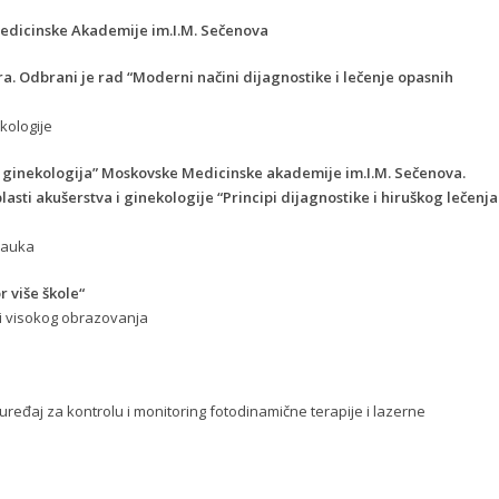
edicinske Akademije im.I.M. Sečenova
ra. Odbrani je rad “Moderni načini dijagnostike i lečenje opasnih
nkologije
 i ginekologija” Moskovske Medicinske akademije im.I.M. Sečenova.
lasti akušerstva i ginekologije “Principi dijagnostike i hiruškog lečenja
nauka
r više škole“
vi visokog obrazovanja
i uređaj za kontrolu i monitoring fotodinamične terapije i lazerne