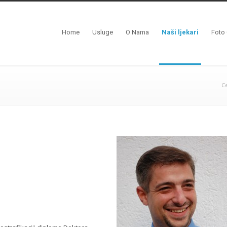
Home
Usluge
O Nama
Naši ljekari
Foto 
C