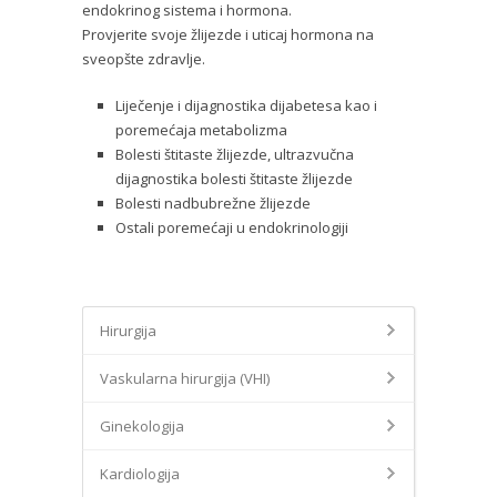
endokrinog sistema i hormona.
Provjerite svoje žlijezde i uticaj hormona na
sveopšte zdravlje.
Liječenje i dijagnostika dijabetesa kao i
poremećaja metabolizma
Bolesti štitaste žlijezde, ultrazvučna
dijagnostika bolesti štitaste žlijezde
Bolesti nadbubrežne žlijezde
Ostali poremećaji u endokrinologiji
Hirurgija
Vaskularna hirurgija (VHI)
Ginekologija
Kardiologija