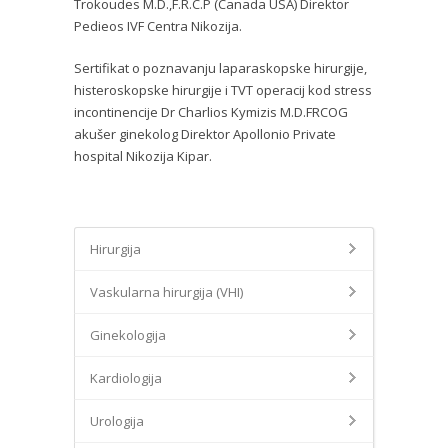
Trokoudes M.D.,F.R.C.P (Canada USA) Direktor
Pedieos IVF Centra Nikozija.
Sertifikat o poznavanju laparaskopske hirurgije,
histeroskopske hirurgije i TVT operacij kod stress
incontinencije Dr Charlios Kymizis M.D.FRCOG
akušer ginekolog Direktor Apollonio Private
hospital Nikozija Kipar.
Hirurgija
Vaskularna hirurgija (VHI)
Ginekologija
Kardiologija
Urologija