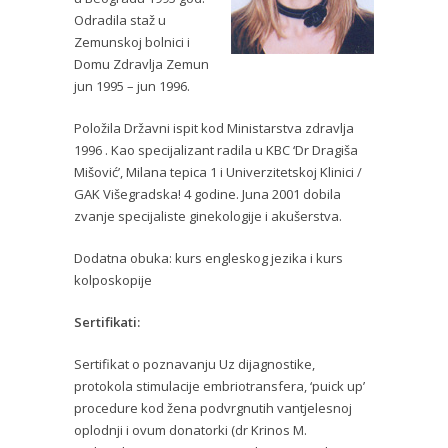
Odradila staž u
Zemunskoj bolnici i
Domu Zdravlja Zemun
jun 1995 – jun 1996.
Položila Državni ispit kod Ministarstva zdravlja
1996 . Kao specijalizant radila u KBC ‘Dr Dragiša
Mišović’, Milana tepica 1 i Univerzitetskoj Klinici /
GAK Višegradska! 4 godine. Juna 2001 dobila
zvanje specijaliste ginekologije i akušerstva.
Dodatna obuka: kurs engleskog jezika i kurs
kolposkopije
Sertifikati:
Sertifikat o poznavanju Uz dijagnostike,
protokola stimulacije embriotransfera, ‘puick up’
procedure kod žena podvrgnutih vantjelesnoj
oplodnji i ovum donatorki (dr Krinos M.