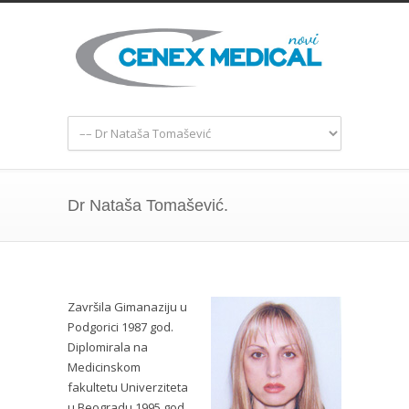
Dr Nataša Tomašević.
Završila Gimanaziju u
Podgorici 1987 god.
Diplomirala na
Medicinskom
fakultetu Univerziteta
u Beogradu 1995 god.