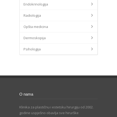
Endokrinologija
Radiologija
Opšta medicina
Dermoskopija
Psihologija
O nama
Klinika za plastičnu i estetsku hirurgiju od 2002.
godine uspješno obavlja sve hirurške