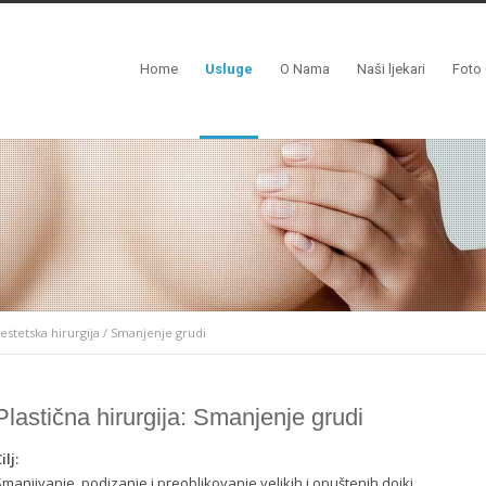
Home
Usluge
O Nama
Naši ljekari
Foto 
 estetska hirurgija
/
Smanjenje grudi
Plastična hirurgija: Smanjenje grudi
ilj:
manjivanje, podizanje i preoblikovanje velikih i opuštenih dojki.