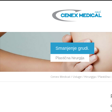
Smanjenje grudi.
Plastična hirurgija
Cenex Medical
/
Usluge
/
Hirurgija
/
Plastična i
C
S