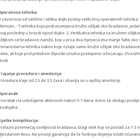
Operativna tehnika:
 zavisnosti od veličine i oblika dojki postoji veliki broj operativnih tehnik
brnuto – T tehnika koja podrazumijeva kružni ožiljak oko bradavice, jedan v
vaj poslednji u brazdi ispod dojke. 2. Vertikalna tehnika sa kružnim ožilj
ožiljkom od bradavice naniže, koji u prva dva mjeseca ima manje falte oko
Periareolarna tehnika nakon koje ostaje samo kružni ožiljak oko bradavice,
sebe, ali koje pod pritiskom žlijezde iznutra postepeno isčezavaju. Ova t
rudi.
Trajanje procedure i anestezija:
rocedura traje od 2.5 do 3.5 časa i obavlja se u opštoj anesteziji.
Oporavak:
Povratak na uobičajene aktivnosti nakon 5-7 dana. Konci se skidaju poslije
grudnjaka.
Rijetke komplikacije:
rolazni poremećaj osetljivosti bradavica, blagi otok koji se povlači za 1-2 
ljezdanom tkivu. Ne postoji garancija da će funkcija dojenja ostati očuvan