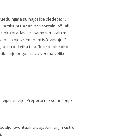
a. Među njima su najčešće sledeće: 1.
ertikalni i jedan horizontalni ožiljak,
kom oko bradavice i samo vertikalnim
 sebe i koje vremenom isčezavaju. 3.
 koji u početku takođe ima falte oko
ehnika nije pogodna za veoma velike
 dvije nedelje. Preporučuje se nošenje
nedelje, eventualna pojava manjih cisti u
a.