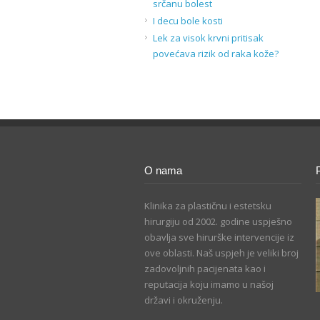
srčanu bolest
I decu bole kosti
Lek za visok krvni pritisak
povećava rizik od raka kože?
O nama
Klinika za plastičnu i estetsku
hirurgiju od 2002. godine uspješno
obavlja sve hirurške intervencije iz
ove oblasti. Naš uspjeh je veliki broj
zadovoljnih pacijenata kao i
reputacija koju imamo u našoj
državi i okruženju.