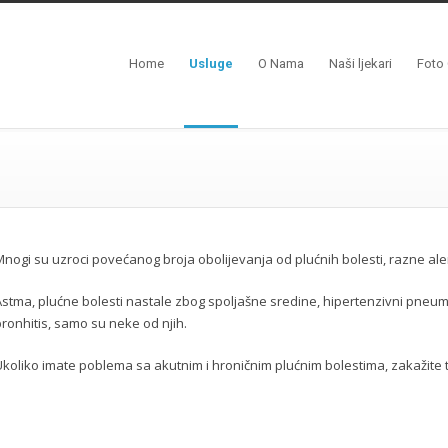
Home
Usluge
O Nama
Naši ljekari
Foto 
Mnogi su uzroci povećanog broja obolijevanja od plućnih bolesti, razne aler
Astma, plućne bolesti nastale zbog spoljašne sredine, hipertenzivni pneumo
bronhitis, samo su neke od njih.
Ukoliko imate poblema sa akutnim i hroničnim plućnim bolestima, zakažite 