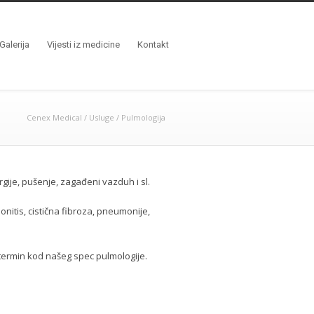
Galerija
Vijesti iz medicine
Kontakt
Cenex Medical
/
Usluge
/
Pulmologija
gije, pušenje, zagađeni vazduh i sl.
nitis, cistična fibroza, pneumonije,
termin kod našeg spec pulmologije.