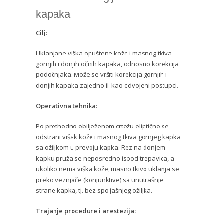
kapaka
Cilj:
Uklanjane viška opuštene kože i masnog tkiva
gornjih i donjih očnih kapaka, odnosno korekcija
podočnjaka. Može se vršiti korekcija gornjih i
donjih kapaka zajedno ili kao odvojeni postupci.
Operativna tehnika:
Po prethodno obilježenom crtežu eliptično se
odstrani višak kože i masnog tkiva gornjeg kapka
sa ožiljkom u prevoju kapka. Rez na donjem
kapku pruža se neposredno ispod trepavica, a
ukoliko nema viška kože, masno tkivo uklanja se
preko veznjače (konjunktive) sa unutrašnje
strane kapka, tj. bez spoljašnjeg ožiljka.
Trajanje procedure i anestezija: