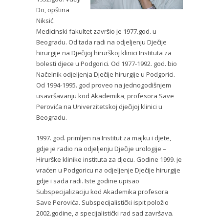
Do, opština
Niksić.
Medicinski fakultet završio je 1977.god. u
Beogradu. Od tada radi na odjeljenju Dječije
hirurgije na Dječijoj hirurškoj klinici Instituta za
bolesti djece u Podgorici. Od 1977-1992. god. bio
Načelnik odjeljenja Dječije hirurgije u Podgorici.
Od 1994-1995. god proveo na jednogodišnjem
usavršavanju kod Akademika, profesora Save
Perovića na Univerzitetskoj dječijoj klinici u
Beogradu.
1997. god. primljen na Institut za majku i djete,
gdje je radio na odjeljenju Dječije urologije –
Hirurške klinike instituta za djecu. Godine 1999. je
vraćen u Podgoricu na odjeljenje Dječije hirurgije
gdje i sada radi. Iste godine upisao
Subspecijalizaciju kod Akademika profesora
Save Perovića. Subspecijalistički ispit položio
2002.godine, a specijalistički rad sad završava.