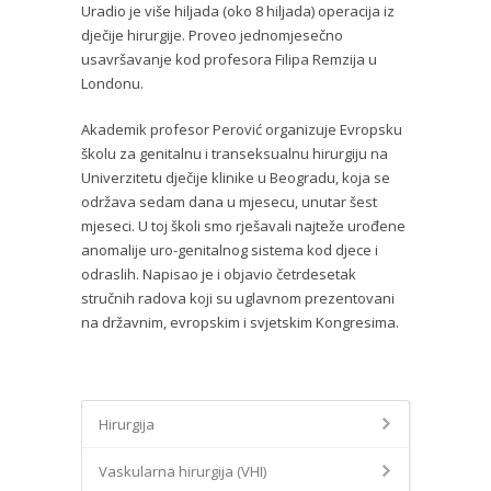
Uradio je više hiljada (oko 8 hiljada) operacija iz
dječije hirurgije. Proveo jednomjesečno
usavršavanje kod profesora Filipa Remzija u
Londonu.
Akademik profesor Perović organizuje Evropsku
školu za genitalnu i transeksualnu hirurgiju na
Univerzitetu dječije klinike u Beogradu, koja se
održava sedam dana u mjesecu, unutar šest
mjeseci. U toj školi smo rješavali najteže urođene
anomalije uro-genitalnog sistema kod djece i
odraslih. Napisao je i objavio četrdesetak
stručnih radova koji su uglavnom prezentovani
na državnim, evropskim i svjetskim Kongresima.
Hirurgija
Vaskularna hirurgija (VHI)