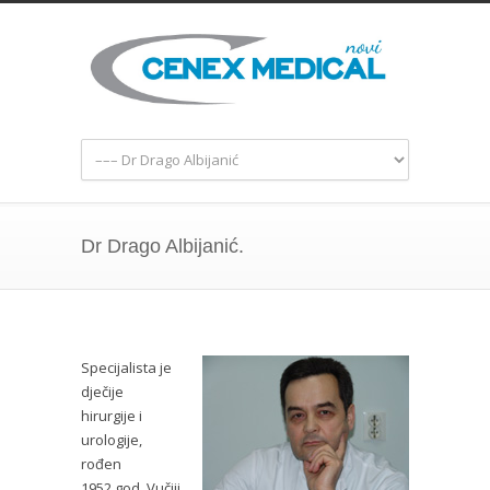
Dr Drago Albijanić.
Specijalista je
dječije
hirurgije i
urologije,
rođen
1952.god. Vučiji