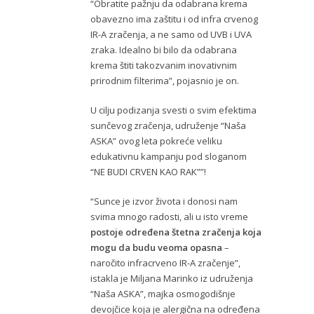
“Obratite pažnju da odabrana krema
obavezno ima zaštitu i od infra crvenog
IR-A zračenja, a ne samo od UVB i UVA
zraka. Idealno bi bilo da odabrana
krema štiti takozvanim inovativnim
prirodnim filterima”, pojasnio je on.
U cilju podizanja svesti o svim efektima
sunčevog zračenja, udruženje “Naša
ASKA” ovog leta pokreće veliku
edukativnu kampanju pod sloganom
“NE BUDI CRVEN KAO RAK””!
“Sunce je izvor života i donosi nam
svima mnogo radosti, ali u isto vreme
postoje određena štetna zračenja koja
mogu da budu veoma opasna
–
naročito infracrveno IR-A zračenje”,
istakla je Miljana Marinko iz udruženja
“Naša ASKA”, majka osmogodišnje
devojčice koja je alergična na određena