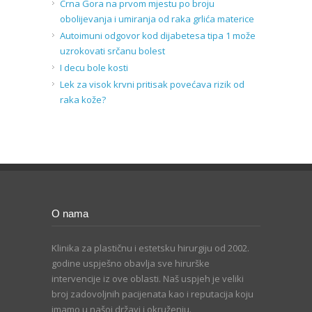
Crna Gora na prvom mjestu po broju
obolijevanja i umiranja od raka grlića materice
Autoimuni odgovor kod dijabetesa tipa 1 može
uzrokovati srčanu bolest
I decu bole kosti
Lek za visok krvni pritisak povećava rizik od
raka kože?
O nama
Klinika za plastičnu i estetsku hirurgiju od 2002.
godine uspješno obavlja sve hirurške
intervencije iz ove oblasti. Naš uspjeh je veliki
broj zadovoljnih pacijenata kao i reputacija koju
imamo u našoj državi i okruženju.