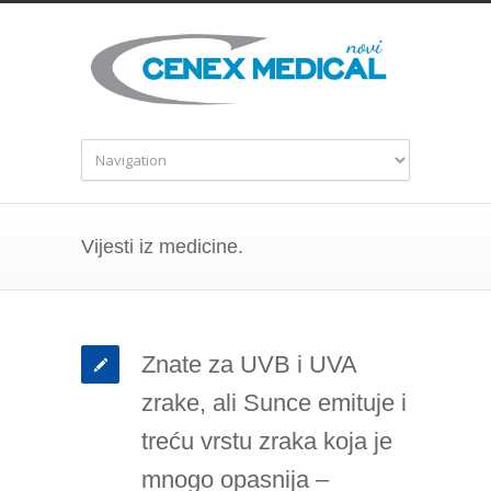
Vijesti iz medicine.
Znate za UVB i UVA
zrake, ali Sunce emituje i
treću vrstu zraka koja je
mnogo opasnija –