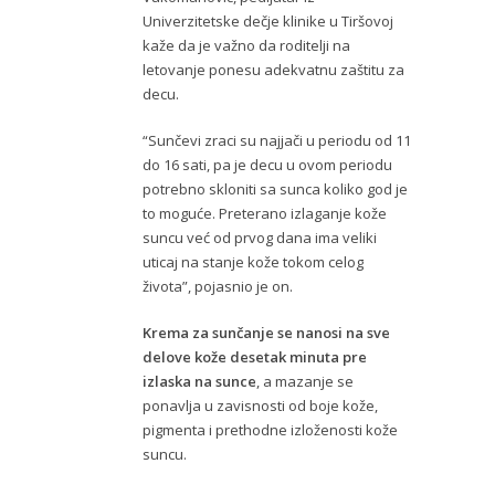
Univerzitetske dečje klinike u Tiršovoj
kaže da je važno da roditelji na
letovanje ponesu adekvatnu zaštitu za
decu.
“Sunčevi zraci su najjači u periodu od 11
do 16 sati, pa je decu u ovom periodu
potrebno skloniti sa sunca koliko god je
to moguće. Preterano izlaganje kože
suncu već od prvog dana ima veliki
uticaj na stanje kože tokom celog
života”, pojasnio je on.
Krema za sunčanje se nanosi na sve
delove kože desetak minuta pre
izlaska na sunce
, a mazanje se
ponavlja u zavisnosti od boje kože,
pigmenta i prethodne izloženosti kože
suncu.