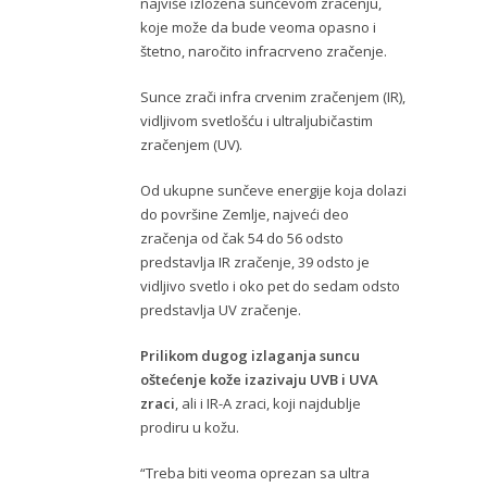
najviše izložena sunčevom zračenju,
koje može da bude veoma opasno i
štetno, naročito infracrveno zračenje.
Sunce zrači infra crvenim zračenjem (IR),
vidljivom svetlošću i ultraljubičastim
zračenjem (UV).
Od ukupne sunčeve energije koja dolazi
do površine Zemlje, najveći deo
zračenja od čak 54 do 56 odsto
predstavlja IR zračenje, 39 odsto je
vidljivo svetlo i oko pet do sedam odsto
predstavlja UV zračenje.
Prilikom dugog izlaganja suncu
oštećenje kože izazivaju UVB i UVA
zraci
, ali i IR-A zraci, koji najdublje
prodiru u kožu.
“Treba biti veoma oprezan sa ultra