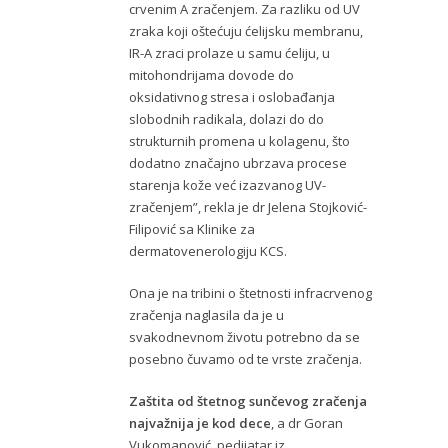
crvenim A zračenjem. Za razliku od UV
zraka koji oštećuju ćelijsku membranu,
IR-A zraci prolaze u samu ćeliju, u
mitohondrijama dovode do
oksidativnog stresa i oslobađanja
slobodnih radikala, dolazi do do
strukturnih promena u kolagenu, što
dodatno značajno ubrzava procese
starenja kože već izazvanog UV-
zračenjem”, rekla je dr Jelena Stojković-
Filipović sa Klinike za
dermatovenerologiju KCS.
Ona je na tribini o štetnosti infracrvenog
zračenja naglasila da je u
svakodnevnom životu potrebno da se
posebno čuvamo od te vrste zračenja.
Zaštita od štetnog sunčevog zračenja
najvažnija je kod dece
, a dr Goran
Vukomanović, pedijatar iz