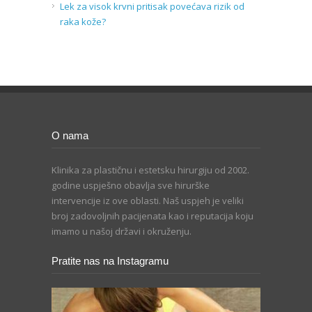
Lek za visok krvni pritisak povećava rizik od
raka kože?
O nama
Klinika za plastičnu i estetsku hirurgiju od 2002.
godine uspješno obavlja sve hirurške
intervencije iz ove oblasti. Naš uspjeh je veliki
broj zadovoljnih pacijenata kao i reputacija koju
imamo u našoj državi i okruženju.
Pratite nas na Instagramu