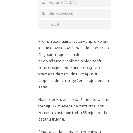
February 15, 2016
Olja Raspopović
Novosti
Prema rezultatima istraživanja u kojem
je sudjelovalo 245 žena u dobi od 23 do
45 godina koje su imale
neobjašnjive probleme s plodnošću,
žene oboljele odastme trebaju više
vremena da zatrudne i imaju nižu
stopu trudnoća nego žene koje nemaju
astmu.
Naime, pokazalo se da žene bez astme
trebaju 32 mjeseca da zatrudne, dok
ženama s astmom treba 55 mjeseci da
ostanu trudne.
Smatra se da astma ima negativan