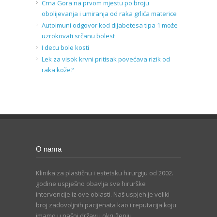
Crna Gora na prvom mjestu po broju
obolijevanja i umiranja od raka grlića materice
Autoimuni odgovor kod dijabetesa tipa 1 može
uzrokovati srčanu bolest
I decu bole kosti
Lek za visok krvni pritisak povećava rizik od
raka kože?
O nama
Klinika za plastičnu i estetsku hirurgiju od 2002.
godine uspješno obavlja sve hirurške
intervencije iz ove oblasti. Naš uspjeh je veliki
broj zadovoljnih pacijenata kao i reputacija koju
imamo u našoj državi i okruženju.