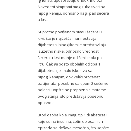
ignorišu, upozoravaju endokrinolozi.
Navedeni simptomi mogu ukazivati na
hipoglikemiju, odnosno nagli pad šećera
u krvi.
Suprotno povišenom nivou šećera u
krvi, što je najčešća manifestacija
dijabetesa, hipoglikemije predstavljaju
izuzetno niske, odnosno vrednosti
šećera u krvi manje od 3 milimola po
litru. Čak 98 odsto obolelih od tipa 1
dijabetesa je imalo iskustva sa
hipoglikemijom, dok veliki procenat
pacijenata, posebno sa tipom 2 šećerne
bolesti, uopšte ne prepozna simptome
ovog stanja, što predstavlja posebnu
opasnost.
„Kod osoba koje imaju tip 1 dijabetesa i
koje su na insulinu, četiri do osam tih
epizoda se dešava mesečno, što uopšte