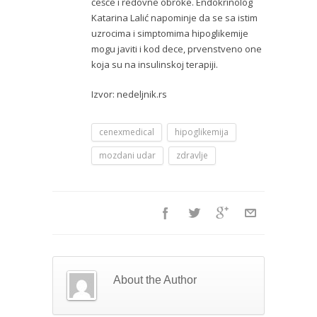
češće i redovne obroke. Endokrinolog
Katarina Lalić napominje da se sa istim
uzrocima i simptomima hipoglikemije
mogu javiti i kod dece, prvenstveno one
koja su na insulinskoj terapiji.
Izvor: nedeljnik.rs
cenexmedical
hipoglikemija
mozdani udar
zdravlje
About the Author