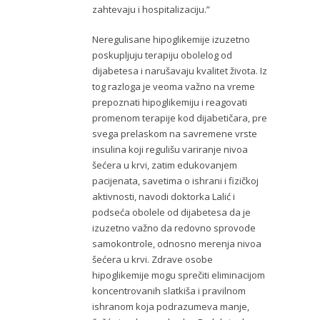
zahtevaju i hospitalizaciju.”
Neregulisane hipoglikemije izuzetno
poskupljuju terapiju obolelog od
dijabetesa i narušavaju kvalitet života. Iz
tog razloga je veoma važno na vreme
prepoznati hipoglikemiju i reagovati
promenom terapije kod dijabetičara, pre
svega prelaskom na savremene vrste
insulina koji regulišu variranje nivoa
šećera u krvi, zatim edukovanjem
pacijenata, savetima o ishrani i fizičkoj
aktivnosti, navodi doktorka Lalić i
podseća obolele od dijabetesa da je
izuzetno važno da redovno sprovode
samokontrole, odnosno merenja nivoa
šećera u krvi. Zdrave osobe
hipoglikemije mogu sprečiti eliminacijom
koncentrovanih slatkiša i pravilnom
ishranom koja podrazumeva manje,