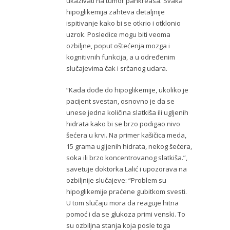
ukazivati na tumor pankreasa. Svaka
hipoglikemija zahteva detaljnije
ispitivanje kako bi se otkrio i otklonio
uzrok. Posledice mogu biti veoma
ozbiljne, poput oštećenja mozga i
kognitivnih funkcija, a u određenim
slučajevima čak i srčanog udara.
“Kada dođe do hipoglikemije, ukoliko je
pacijent svestan, osnovno je da se
unese jedna količina slatkiša ili ugljenih
hidrata kako bi se brzo podigao nivo
šećera u krvi. Na primer kašičica meda,
15 grama ugljenih hidrata, nekog šećera,
soka ili brzo koncentrovanog slatkiša.”,
savetuje doktorka Lalić i upozorava na
ozbiljnije slučajeve: “Problem su
hipoglikemije praćene gubitkom svesti.
U tom slučaju mora da reaguje hitna
pomoć i da se glukoza primi venski. To
su ozbiljna stanja koja posle toga