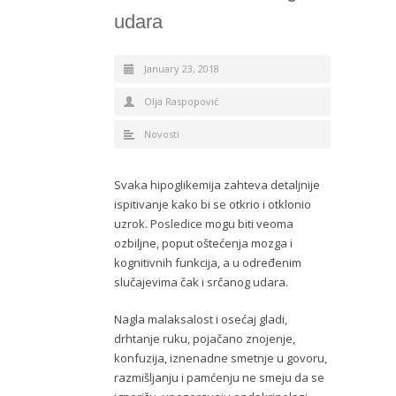
udara
January 23, 2018
Olja Raspopović
Novosti
Svaka hipoglikemija zahteva detaljnije
ispitivanje kako bi se otkrio i otklonio
uzrok. Posledice mogu biti veoma
ozbiljne, poput oštećenja mozga i
kognitivnih funkcija, a u određenim
slučajevima čak i srčanog udara.
Nagla malaksalost i osećaj gladi,
drhtanje ruku, pojačano znojenje,
konfuzija, iznenadne smetnje u govoru,
razmišljanju i pamćenju ne smeju da se