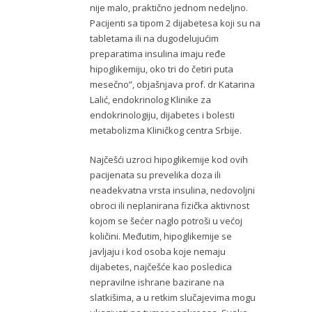
nije malo, praktično jednom nedeljno.
Pacijenti sa tipom 2 dijabetesa koji su na
tabletama ili na dugodelujućim
preparatima insulina imaju ređe
hipoglikemiju, oko tri do četiri puta
mesečno”, objašnjava prof. dr Katarina
Lalić, endokrinolog Klinike za
endokrinologiju, dijabetes i bolesti
metabolizma Kliničkog centra Srbije.
Najčešći uzroci hipoglikemije kod ovih
pacijenata su prevelika doza ili
neadekvatna vrsta insulina, nedovoljni
obroci ili neplanirana fizička aktivnost
kojom se šećer naglo potroši u većoj
količini. Međutim, hipoglikemije se
javljaju i kod osoba koje nemaju
dijabetes, najčešće kao posledica
nepravilne ishrane bazirane na
slatkišima, a u retkim slučajevima mogu