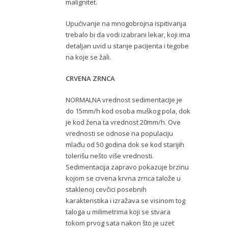
malignitet.
Upućivanje na mnogobrojna ispitivanja
trebalo bi da vodi izabrani lekar, koji ima
detaljan uvid u stanje pacijenta i tegobe
na koje se žali.
CRVENA ZRNCA
NORMALNA vrednost sedimentacije je
do 15mm/h kod osoba muškog pola, dok
je kod žena ta vrednost 20mm/h. Ove
vrednosti se odnose na populaciju
mlađu od 50 godina dok se kod starijih
tolerišu nešto više vrednosti.
Sedimentacija zapravo pokazuje brzinu
kojom se crvena krvna zrnca talože u
staklenoj cevčici posebnih
karakteristika i izražava se visinom tog
taloga u milimetrima koji se stvara
tokom prvog sata nakon što je uzet