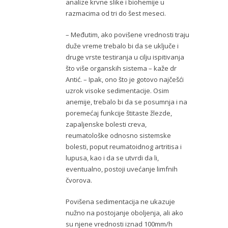
analize krvne slike i biohemije u
razmacima od tri do šest meseci.
– Međutim, ako povišene vrednosti traju
duže vreme trebalo bi da se uključe i
druge vrste testiranja u cilju ispitivanja
što više organskih sistema – kaže dr
Antić. – Ipak, ono što je gotovo najčešći
uzrok visoke sedimentacije. Osim
anemije, trebalo bi da se posumnja i na
poremećaj funkcije štitaste žlezde,
zapaljenske bolesti creva,
reumatološke odnosno sistemske
bolesti, poput reumatoidnog artritisa i
lupusa, kao i da se utvrdi da li,
eventualno, postoji uvećanje limfnih
čvorova.
Povišena sedimentacija ne ukazuje
nužno na postojanje oboljenja, ali ako
su njene vrednosti iznad 100mm/h