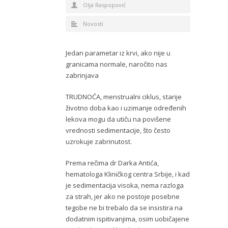
Olja Raspopović
Novosti
Jedan parametar iz krvi, ako nije u
granicama normale, naročito nas
zabrinjava
TRUDNOĆA, menstrualni ciklus, starije
životno doba kao i uzimanje određenih
lekova mogu da utiču na povišene
vrednosti sedimentacije, što često
uzrokuje zabrinutost.
Prema rečima dr Darka Antića,
hematologa Kliničkog centra Srbije, i kad
je sedimentacija visoka, nema razloga
za strah, jer ako ne postoje posebne
tegobe ne bi trebalo da se insistira na
dodatnim ispitivanjima, osim uobičajene