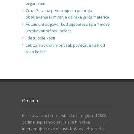
organizam
Crna Gora na prvom mjestu po broju
obolijevanja i umiranja od raka grlića materice
Autoimuni odgovor kod dijabetesa tipa 1 može
uzrokovati srčanu bolest
I decu bole kosti
Lek za visok krvni pritisak povećava rizik od
raka kože?
O nama
Klinika za plastičnu i estetsku hirurgiju od 2002.
godine uspješno obavlja sve hirurške
intervencije iz ove oblasti. Naš uspjeh je veliki