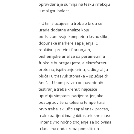
opravdana je sumnja na tešku infekciju
ili malignu bolest.
– U tim slučajevima trebalo bi da se
urade dodatne analize koje
podrazumevaju kompletnu krvnu sliku,
dopunske markere zapaljenja: C
reaktivni protein i fibrinogen,
biohemijske analize sa parametrima
funkcije bubrega i jetre, elektroforezu
proteina, ispitivanje urina, radiografiju
pluća i ultrazvuk stomaka – upućuje dr
Antić. – U kom pravcu od navedenih
testiranja treba krenuti najčešće
upućuju simptomi pacijenta. Jer, ako
postoji povišena telesna tempertura
prvo treba isključiti zapaljenski proces,
a ako pacijent ima gubitak telesne mase
i intenzivno noćno znojenje sa bolovima
u kostima onda treba pomisliti na