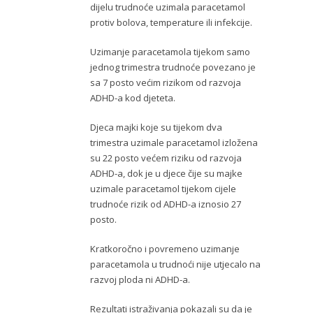
dijelu trudnoće uzimala paracetamol
protiv bolova, temperature ili infekcije.
Uzimanje paracetamola tijekom samo
jednog trimestra trudnoće povezano je
sa 7 posto većim rizikom od razvoja
ADHD-a kod djeteta.
Djeca majki koje su tijekom dva
trimestra uzimale paracetamol izložena
su 22 posto većem riziku od razvoja
ADHD-a, dok je u djece čije su majke
uzimale paracetamol tijekom cijele
trudnoće rizik od ADHD-a iznosio 27
posto.
Kratkoročno i povremeno uzimanje
paracetamola u trudnoći nije utjecalo na
razvoj ploda ni ADHD-a.
Rezultati istraživanja pokazali su da je