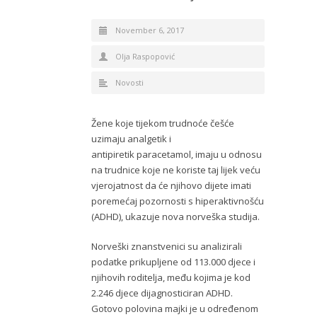
November 6, 2017
Olja Raspopović
Novosti
Žene koje tijekom trudnoće češće
uzimaju analgetik i
antipiretik paracetamol, imaju u odnosu
na trudnice koje ne koriste taj lijek veću
vjerojatnost da će njihovo dijete imati
poremećaj pozornosti s hiperaktivnošću
(ADHD), ukazuje nova norveška studija.
Norveški znanstvenici su analizirali
podatke prikupljene od 113.000 djece i
njihovih roditelja, među kojima je kod
2.246 djece dijagnosticiran ADHD.
Gotovo polovina majki je u određenom