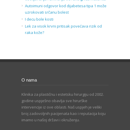
Autoimuni odgovor kod dijabetesa tipa 1 može
uzrokovati srčanu bolest
I decu bole kosti
Lek za visok krvni pritisak povećava rizik od
raka kože?
O nama
Klinika za plastičnu i estetsku hirurgiju od 2002.
godine uspješno obavlja sve hirurške
intervencije iz ove oblasti. Naš uspjeh je veliki
broj zadovoljnih pacijenata kao i reputacija koju
imamo u našoj državi i okruženju.