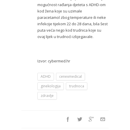
mogućnost rađanja djeteta s ADHD-om
kod žena koje su uzimale
paracetamol zbog temperature ili neke
infekcije tijekom 22 do 28 dana, bila šest
puta veća nego kod trudnica koje su
ovaj lijek u trudnoći izbjegavale.
Izvor: cybermed.hr
ADHD
cenexmedical
ginekologija
trudnoca
zdravlje