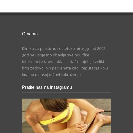
O nama
Klinika za plastičnu i estetsku hirurgiju od 2002.
godine uspješno obavlja sve hirurške
intervencije iz ove oblasti. Naš uspjeh je veliki
broj zadovoljnih pacijenata kao i reputacija koju
imamo u našoj državi i okruženju.
Pratite nas na Instagramu