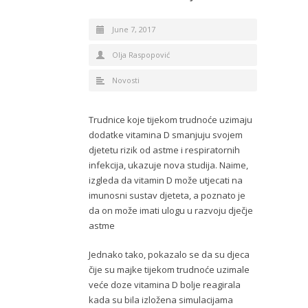
June 7, 2017
Olja Raspopović
Novosti
Trudnice koje tijekom trudnoće uzimaju
dodatke vitamina D smanjuju svojem
djetetu rizik od astme i respiratornih
infekcija, ukazuje nova studija. Naime,
izgleda da vitamin D može utjecati na
imunosni sustav djeteta, a poznato je
da on može imati ulogu u razvoju dječje
astme
Jednako tako, pokazalo se da su djeca
čije su majke tijekom trudnoće uzimale
veće doze vitamina D bolje reagirala
kada su bila izložena simulacijama