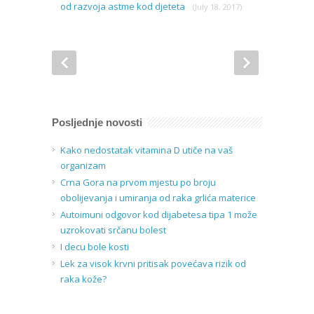
od razvoja astme kod djeteta
(July 18, 2017)
Posljednje novosti
Kako nedostatak vitamina D utiče na vaš
organizam
Crna Gora na prvom mjestu po broju
obolijevanja i umiranja od raka grlića materice
Autoimuni odgovor kod dijabetesa tipa 1 može
uzrokovati srčanu bolest
I decu bole kosti
Lek za visok krvni pritisak povećava rizik od
raka kože?