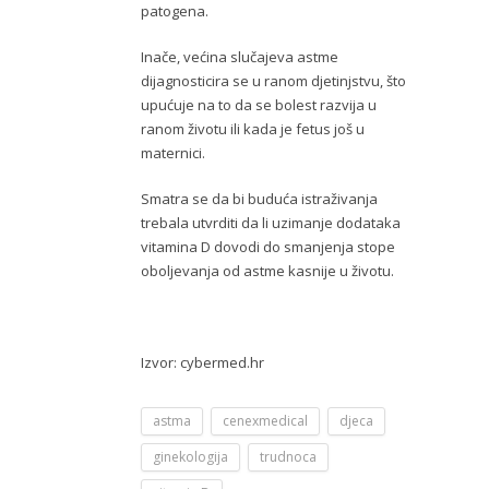
patogena.
Inače, većina slučajeva astme
dijagnosticira se u ranom djetinjstvu, što
upućuje na to da se bolest razvija u
ranom životu ili kada je fetus još u
maternici.
Smatra se da bi buduća istraživanja
trebala utvrditi da li uzimanje dodataka
vitamina D dovodi do smanjenja stope
oboljevanja od astme kasnije u životu.
Izvor: cybermed.hr
astma
cenexmedical
djeca
ginekologija
trudnoca