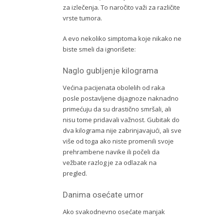
za izlečenja. To naročito važi za različite
vrste tumora.
A evo nekoliko simptoma koje nikako ne
biste smeli da ignorišete:
Naglo gubljenje kilograma
Većina pacijenata obolelih od raka
posle postavljene dijagnoze naknadno
primećuju da su drastično smršali, ali
nisu tome pridavali važnost. Gubitak do
dva kilograma nije zabrinjavajući, ali sve
više od toga ako niste promenili svoje
prehrambene navike ili počeli da
vežbate razlog je za odlazak na
pregled.
Danima osećate umor
Ako svakodnevno osećate manjak