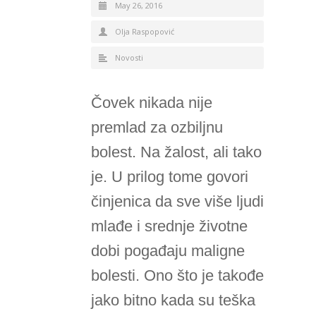
May 26, 2016
Olja Raspopović
Novosti
Čovek nikada nije
premlad za ozbiljnu
bolest. Na žalost, ali tako
je. U prilog tome govori
činjenica da sve više ljudi
mlađe i srednje životne
dobi pogađaju maligne
bolesti. Ono što je takođe
jako bitno kada su teška