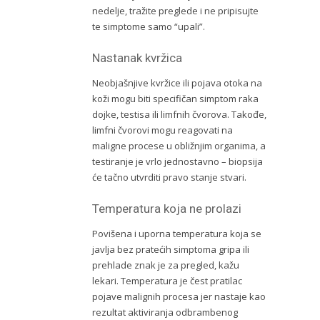
nedelje, tražite preglede i ne pripisujte
te simptome samo “upali”.
Nastanak kvržica
Neobjašnjive kvržice ili pojava otoka na
koži mogu biti specifičan simptom raka
dojke, testisa ili limfnih čvorova. Takođe,
limfni čvorovi mogu reagovati na
maligne procese u obližnjim organima, a
testiranje je vrlo jednostavno – biopsija
će tačno utvrditi pravo stanje stvari.
Temperatura koja ne prolazi
Povišena i uporna temperatura koja se
javlja bez pratećih simptoma gripa ili
prehlade znak je za pregled, kažu
lekari. Temperatura je čest pratilac
pojave malignih procesa jer nastaje kao
rezultat aktiviranja odbrambenog