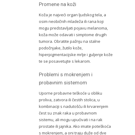
Promene na koži
Koža je najveći organ ljudskog tela, a
osim neobičnih mladeža ili rana koji
mogu predstavljati pojavu melanoma,
koža može odavati i simptome drugih
tumora. Obratite pažnju na stalne
podočnjake, žutilo kože,
hiperpigmentacijske mrlje i guljenje kože
te se posavetujte s lekarom.
Problemi s mokrenjem i
probavnim sistemom
Uporne probavne teškoće u obliku
proliva, zatvora ili čestih stolica, u
kombinaciji s nadutošću ili krvarenjem
čest su znak raka u probavnom
sistemu, ali mogu upućivati i na rak
prostate ili jajnika. Ako imate poteškoća
s mokrenjem, a oni traju duže od dve