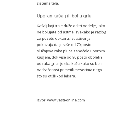
sistema tela.
Uporan kašalj ili bol u grlu
Kašalj koji traje duže od tri nedelje, iako
ne bolujete od astme, svakako je razlog
za posetu doktoru. Istraživanja
pokazuju da je više od 70 posto
slučajeva raka pluća započelo upornim
kašljem, dok više od 90 posto obolelih
od raka grla i jezika kažu kako su bol i
nadraženost primetili mesecima nego
što su otišli kod lekara.
Izvor: www.vesti-online.com