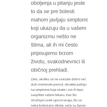
oboljenja u pitanju jeste
to da se pre bolesti
mahom javljaju simptomi
koji ukazuju da u vašem
organizmu nešto ne
štima, ali ih mi često
pripisujemo brzom
životu, svakodnevnici ili
običnoj prehladi.
Zato, ukoliko se ne osećate dobro već
duži vremenski period, obratite pažnju
na simptome koje imate i sve ih lepo
saopštite vašem lekaru. Kao što
stručnjaci uvek upozoravaju, što se
neka bolest pre otkrije, veće su šanse