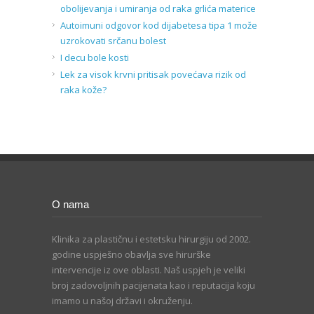
obolijevanja i umiranja od raka grlića materice
Autoimuni odgovor kod dijabetesa tipa 1 može
uzrokovati srčanu bolest
I decu bole kosti
Lek za visok krvni pritisak povećava rizik od
raka kože?
O nama
Klinika za plastičnu i estetsku hirurgiju od 2002.
godine uspješno obavlja sve hirurške
intervencije iz ove oblasti. Naš uspjeh je veliki
broj zadovoljnih pacijenata kao i reputacija koju
imamo u našoj državi i okruženju.