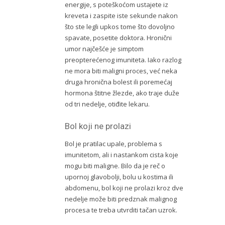
energije, s poteškoćom ustajete iz
kreveta i zaspite iste sekunde nakon
što ste legli upkos tome što dovoljno
spavate, posetite doktora. Hronični
umor najčešće je simptom
preopterećenog imuniteta. Iako razlog
ne mora biti maligni proces, već neka
druga hronična bolest ili poremećaj
hormona štitne žlezde, ako traje duže
od tri nedelje, otiđite lekaru.
Bol koji ne prolazi
Bol je pratilac upale, problema s
imunitetom, ali i nastankom cista koje
mogu biti maligne. Bilo da je reč o
upornoj glavobolji, bolu u kostima ili
abdomenu, bol koji ne prolazi kroz dve
nedelje može biti predznak malignog
procesa te treba utvrditi tačan uzrok.