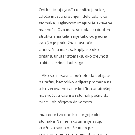
Oni koji imaju građu u obliku jabuke,
talože mast u srednjem delu tela, oko
stomaka, i uglavnom imaju više skrivene
masnoće. Ova mast se nalazi u dubljim
strukturama tela, i nije tako očigledna
kao što je potkožna masnoća.
Unutrašnja mast sakuplja se oko
organa, unutar stomaka, oko crevnog
trakta, slezine i bubrega.
– Ako ste mršavi, a počnete da dobijate
na težini, bez toliko vidljivih promena na
telu, verovatno raste količina unutrašnje
masnoće, a kasnije i stomak počne da
“visi” – objašnjava dr Samers.
Ima nade i za one koji se goje oko
stomaka. Naime, ako smanje svoju
kilažu za samo od četiri do pet
kilograma, mogu značajno da smanje