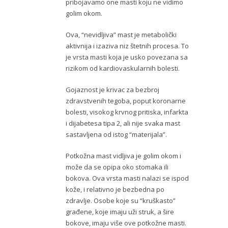
pribojavamo one masti koju ne vidimo
golim okom.
Ova, “nevidljiva” mast je metabolički
aktivnija i izaziva niz štetnih procesa. To
je vrsta masti koja je usko povezana sa
rizikom od kardiovaskularnih bolesti.
Gojaznost je krivac za bezbroj
zdravstvenih tegoba, poput koronarne
bolesti, visokog krvnog pritiska, infarkta
i dijabetesa tipa 2, ali nije svaka mast
sastavljena od istog “materijala”.
Potkožna mast vidljiva je golim okom i
može da se opipa oko stomaka ili
bokova. Ova vrsta masti nalazi se ispod
kože, i relativno je bezbedna po
zdravlje. Osobe koje su “kruškasto”
građene, koje imaju uži struk, a šire
bokove, imaju više ove potkožne masti.