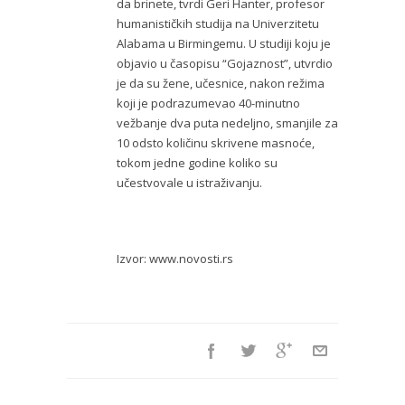
da brinete, tvrdi Geri Hanter, profesor
humanističkih studija na Univerzitetu
Alabama u Birmingemu. U studiji koju je
objavio u časopisu “Gojaznost”, utvrdio
je da su žene, učesnice, nakon režima
koji je podrazumevao 40-minutno
vežbanje dva puta nedeljno, smanjile za
10 odsto količinu skrivene masnoće,
tokom jedne godine koliko su
učestvovale u istraživanju.
Izvor: www.novosti.rs