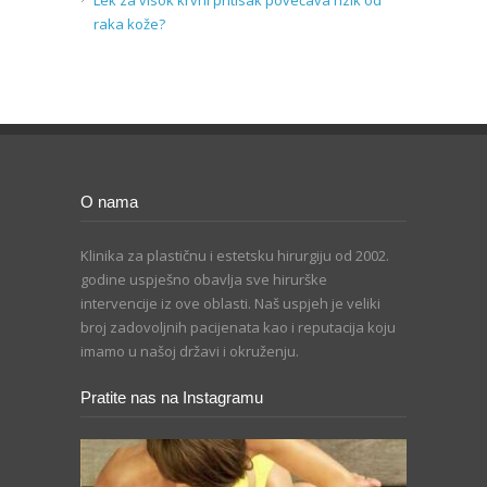
raka kože?
O nama
Klinika za plastičnu i estetsku hirurgiju od 2002.
godine uspješno obavlja sve hirurške
intervencije iz ove oblasti. Naš uspjeh je veliki
broj zadovoljnih pacijenata kao i reputacija koju
imamo u našoj državi i okruženju.
Pratite nas na Instagramu