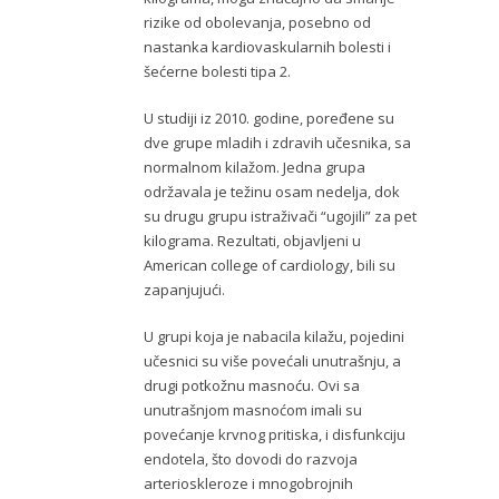
rizike od obolevanja, posebno od
nastanka kardiovaskularnih bolesti i
šećerne bolesti tipa 2.
U studiji iz 2010. godine, poređene su
dve grupe mladih i zdravih učesnika, sa
normalnom kilažom. Jedna grupa
održavala je težinu osam nedelja, dok
su drugu grupu istraživači “ugojili” za pet
kilograma. Rezultati, objavljeni u
American college of cardiology, bili su
zapanjujući.
U grupi koja je nabacila kilažu, pojedini
učesnici su više povećali unutrašnju, a
drugi potkožnu masnoću. Ovi sa
unutrašnjom masnoćom imali su
povećanje krvnog pritiska, i disfunkciju
endotela, što dovodi do razvoja
arterioskleroze i mnogobrojnih