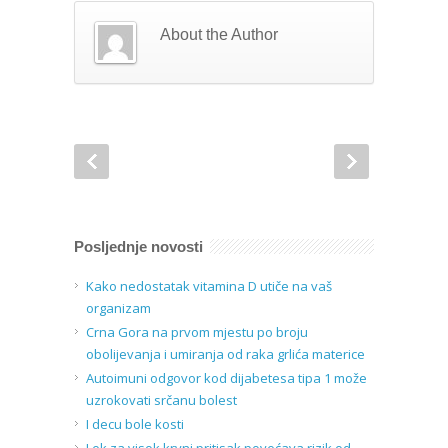
About the Author
Posljednje novosti
Kako nedostatak vitamina D utiče na vaš
organizam
Crna Gora na prvom mjestu po broju
obolijevanja i umiranja od raka grlića materice
Autoimuni odgovor kod dijabetesa tipa 1 može
uzrokovati srčanu bolest
I decu bole kosti
Lek za visok krvni pritisak povećava rizik od