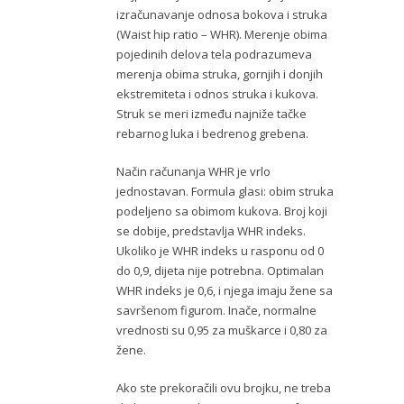
izračunavanje odnosa bokova i struka
(Waist hip ratio – WHR). Merenje obima
pojedinih delova tela podrazumeva
merenja obima struka, gornjih i donjih
ekstremiteta i odnos struka i kukova.
Struk se meri između najniže tačke
rebarnog luka i bedrenog grebena.
Način računanja WHR je vrlo
jednostavan. Formula glasi: obim struka
podeljeno sa obimom kukova. Broj koji
se dobije, predstavlja WHR indeks.
Ukoliko je WHR indeks u rasponu od 0
do 0,9, dijeta nije potrebna. Optimalan
WHR indeks je 0,6, i njega imaju žene sa
savršenom figurom. Inače, normalne
vrednosti su 0,95 za muškarce i 0,80 za
žene.
Ako ste prekoračili ovu brojku, ne treba