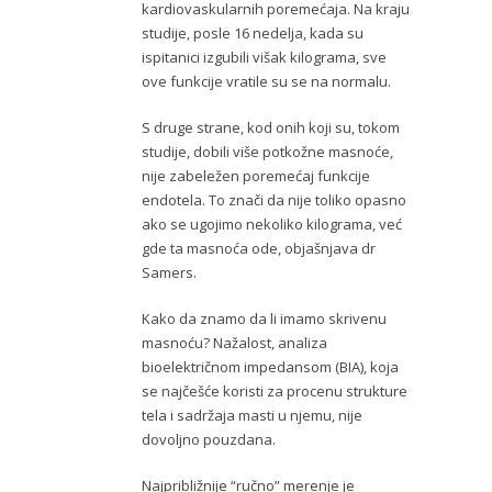
kardiovaskularnih poremećaja. Na kraju
studije, posle 16 nedelja, kada su
ispitanici izgubili višak kilograma, sve
ove funkcije vratile su se na normalu.
S druge strane, kod onih koji su, tokom
studije, dobili više potkožne masnoće,
nije zabeležen poremećaj funkcije
endotela. To znači da nije toliko opasno
ako se ugojimo nekoliko kilograma, već
gde ta masnoća ode, objašnjava dr
Samers.
Kako da znamo da li imamo skrivenu
masnoću? Nažalost, analiza
bioelektričnom impedansom (BIA), koja
se najčešće koristi za procenu strukture
tela i sadržaja masti u njemu, nije
dovoljno pouzdana.
Najpribližnije “ručno” merenje je