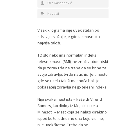
Olja Raspopović
Novosti
Višak kilograma nije uvek štetan po
zdravlje, važnije je gde se masnoća
najviše taloži.
TO što neko ima normalan indeks
telesne mase (BMI), ne znači automatski
da je zdrav i da ne treba da se brine za
svoje zdravlje, tvrde naučnici. Jer, mesto
gde se u telu taloži masnoća bolji je
pokazatelj zdravlja nego telesni indeks.
Nije svaka mast ista – kaže dr Virend
Samers, kardiolog iz Mejo klinike u
Minesoti. – Mast koja se nalazi direktno
ispod kože, odnosno ona koju vidimo,
nije uvek štetna. Treba da se