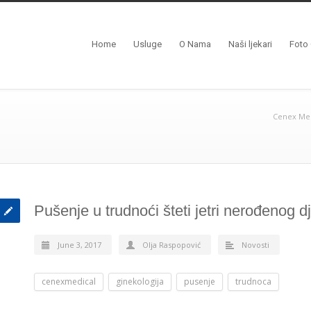
Home
Usluge
O Nama
Naši ljekari
Foto 
Cenex Med
Pušenje u trudnoći šteti jetri nerođenog d
June 3, 2017
Olja Raspopović
Novosti
cenexmedical
ginekologija
pusenje
trudnoca