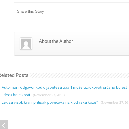
Share this Story
About the Author
Related Posts
Autoimuni odgovor kod dijabetesa tipa 1 može uzrokovati srčanu bolest
I decu bole kosti
(November 27, 2018)
Lek za visok krvni pritisak povećava rizik od raka kože?
(November 27, 20