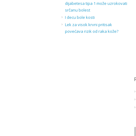
dijabetesa tipa 1 može uzrokovati
srčanu bolest
I decu bole kosti
Lek za visok krvni pritisak
povećava rizik od raka kože?