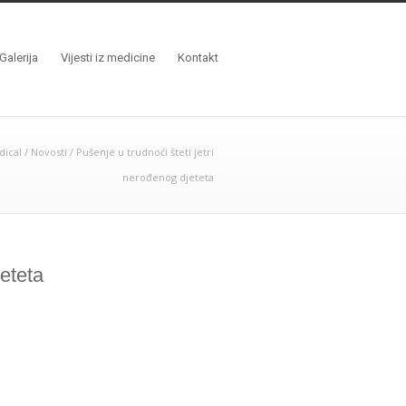
Galerija
Vijesti iz medicine
Kontakt
ical
/
Novosti
/
Pušenje u trudnoći šteti jetri
nerođenog djeteta
jeteta