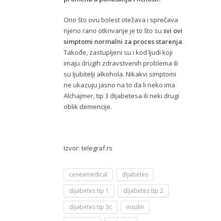
Ono što ovu bolest otežava i sprečava
njeno rano otkrivanje je to što su
svi ovi
simptomi normalni za proces starenja
.
Takođe, zastupljeni su i kod ljudi koji
imaju drugih zdravstvenih problema ili
su ljubitelji alkohola. Nikakvi simptomi
ne ukazuju jasno na to da li neko ima
Alchajmer, tip 3 dijabetesa ili neki drugi
oblik demencije.
Izvor: telegraf.rs
cenexmedical
dijabetes
dijabetes tip 1
dijabetes tip 2
dijabetes tip 3c
insulin