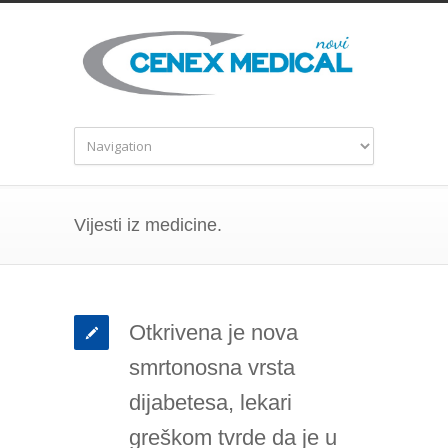
Vijesti iz medicine.
Otkrivena je nova
smrtonosna vrsta
dijabetesa, lekari
greškom tvrde da je u