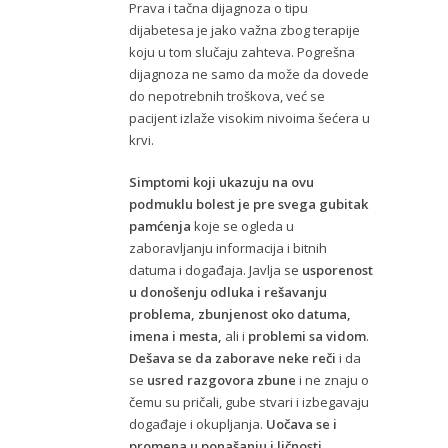
Prava i tačna dijagnoza o tipu
dijabetesa je jako važna zbog terapije
koju u tom slučaju zahteva. Pogrešna
dijagnoza ne samo da može da dovede
do nepotrebnih troškova, već se
pacijent izlaže visokim nivoima šećera u
krvi.
Simptomi koji ukazuju na ovu
podmuklu bolest je pre svega gubitak
pamćenja
koje se ogleda u
zaboravljanju informacija i bitnih
datuma i događaja. Javlja se
usporenost
u donošenju odluka i rešavanju
problema, zbunjenost oko datuma,
imena i mesta,
ali i
problemi sa vidom
.
Dešava se da zaborave neke reči
i da
se
usred razgovora zbune
i ne znaju o
čemu su pričali, gube stvari i izbegavaju
događaje i okupljanja.
Uočava se i
promena u ponašanju i ličnosti.