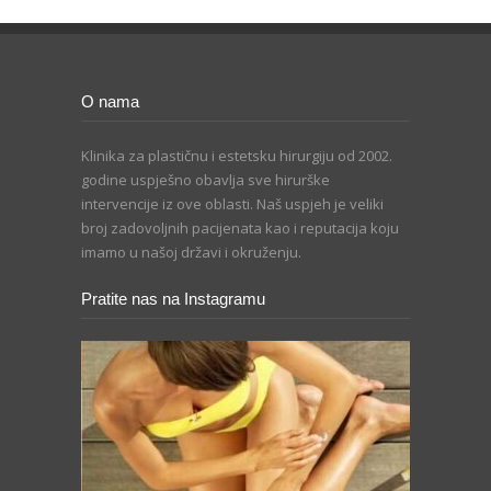
O nama
Klinika za plastičnu i estetsku hirurgiju od 2002.
godine uspješno obavlja sve hirurške
intervencije iz ove oblasti. Naš uspjeh je veliki
broj zadovoljnih pacijenata kao i reputacija koju
imamo u našoj državi i okruženju.
Pratite nas na Instagramu