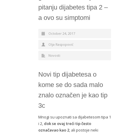
pitanju dijabetes tipa 2 –
a ovo su simptomi
October 24, 2017
Olja Raspopović
Novosti
Novi tip dijabetesa o
kome se do sada malo
znalo označen je kao tip
3c
Mnogi su upoznati sa dijabetesom tipa 1
i 2,
dok se ovaj treći tip često
označavao kao 2
, ali postoje neki