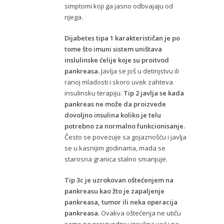
simptomi koji ga jasno odbvajaju od
njega.
Dijabetes tipa 1 karakterističan je po
tome što imuni sistem uništava
inslulinske ćelije koje su proitvod
pankreasa.
Javlja se još u detinjstvu ili
ranoj mladosti i skoro uvek zahteva
insulinsku terapiju.
Tip 2 javlja se kada
pankreas ne može da proizvede
dovoljno insulina koliko je telu
potrebno za normalno funkcionisanje.
Često se povezuje sa gojaznošću i javlja
se u kasnijim godinama, mada se
starosna granica stalno smanjuje.
Tip 3c je uzrokovan oštećenjem na
pankreasu kao žto je zapaljenje
pankreasa, tumor ili neka operacija
pankreasa.
Ovakva oštećenja ne utiču
samo na proizvodnju insulina već i na