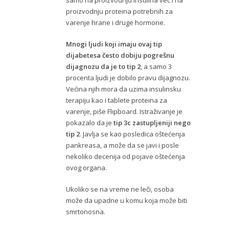
proizvodnju proteina potrebnih za
varenje hrane i druge hormone.
Mnogi ljudi koji imaju ovaj tip
dijabetesa često dobiju pogrešnu
dijagnozu da je to tip 2
, a samo 3
procenta ljudi je dobilo pravu dijagnozu.
Većina njih mora da uzima insulinsku
terapiju kao i tablete proteina za
varenje, piše Flipboard. Istraživanje je
pokazalo da je
tip 3c zastupljeniji nego
tip 2
. Javlja se kao posledica oštećenja
pankreasa, a može da se javi i posle
nekoliko decenija od pojave oštećenja
ovog organa.
Ukoliko se na vreme ne leči, osoba
može da upadne u komu koja može biti
smrtonosna.