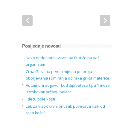
Posljednje novosti
Kako nedostatak vitamina D utiče na vaš
organizam
Crna Gora na prvom mjestu po broju
obolijevanja i umiranja od raka grlića materice
Autoimuni odgovor kod dijabetesa tipa 1 može
uzrokovati srčanu bolest
I decu bole kosti
Lek za visok krvni pritisak povećava rizik od
raka kože?