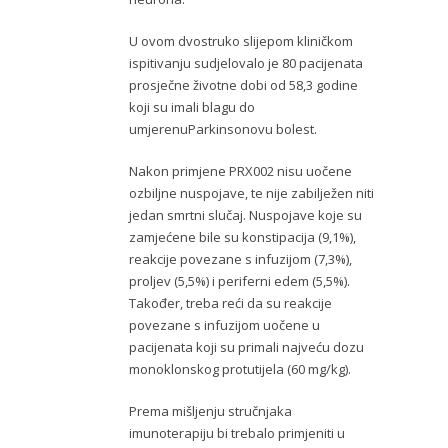
U ovom dvostruko slijepom kliničkom
ispitivanju sudjelovalo je 80 pacijenata
prosječne životne dobi od 58,3 godine
koji su imali blagu do
umjerenuParkinsonovu bolest.
Nakon primjene PRX002 nisu uočene
ozbiljne nuspojave, te nije zabilježen niti
jedan smrtni slučaj. Nuspojave koje su
zamjećene bile su konstipacija (9,1%),
reakcije povezane s infuzijom (7,3%),
proljev (5,5%) i periferni edem (5,5%).
Također, treba reći da su reakcije
povezane s infuzijom uočene u
pacijenata koji su primali najveću dozu
monoklonskog protutijela (60 mg/kg).
Prema mišljenju stručnjaka
imunoterapiju bi trebalo primjeniti u