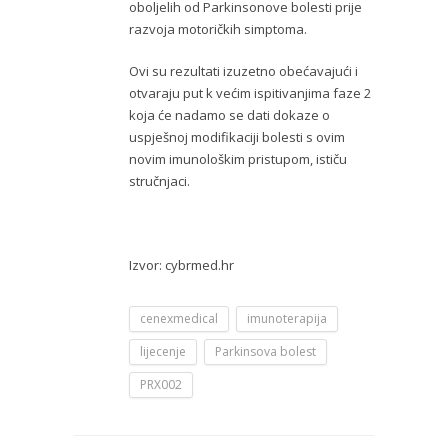
oboljelih od Parkinsonove bolesti prije
razvoja motoričkih simptoma.
Ovi su rezultati izuzetno obećavajući i
otvaraju put k većim ispitivanjima faze 2
koja će nadamo se dati dokaze o
uspješnoj modifikaciji bolesti s ovim
novim imunološkim pristupom, ističu
stručnjaci.
Izvor: cybrmed.hr
cenexmedical
imunoterapija
lijecenje
Parkinsova bolest
PRX002