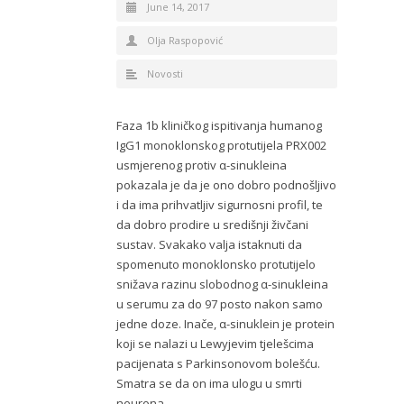
June 14, 2017
Olja Raspopović
Novosti
Faza 1b kliničkog ispitivanja humanog
IgG1 monoklonskog protutijela PRX002
usmjerenog protiv α-sinukleina
pokazala je da je ono dobro podnošljivo
i da ima prihvatljiv sigurnosni profil, te
da dobro prodire u središnji živčani
sustav. Svakako valja istaknuti da
spomenuto monoklonsko protutijelo
snižava razinu slobodnog α-sinukleina
u serumu za do 97 posto nakon samo
jedne doze. Inače, α-sinuklein je protein
koji se nalazi u Lewyjevim tjelešcima
pacijenata s Parkinsonovom bolešću.
Smatra se da on ima ulogu u smrti
neurona.