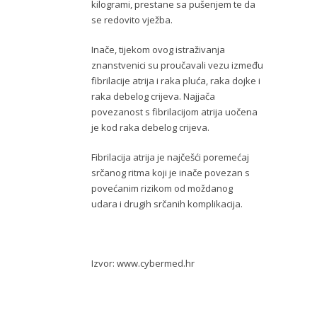
kilogrami, prestane sa pušenjem te da
se redovito vježba.
Inače, tijekom ovog istraživanja
znanstvenici su proučavali vezu između
fibrilacije atrija i raka pluća, raka dojke i
raka debelog crijeva. Najjača
povezanost s fibrilacijom atrija uočena
je kod raka debelog crijeva.
Fibrilacija atrija je najčešći poremećaj
srčanog ritma koji je inače povezan s
povećanim rizikom od moždanog
udara i drugih srčanih komplikacija.
Izvor: www.cybermed.hr