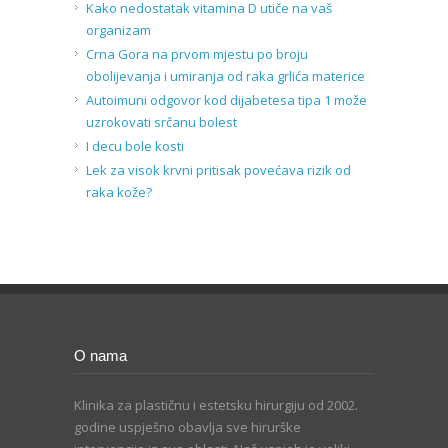
Kako nedostatak vitamina D utiče na vaš
organizam
Crna Gora na prvom mjestu po broju
obolijevanja i umiranja od raka grlića materice
Autoimuni odgovor kod dijabetesa tipa 1 može
uzrokovati srčanu bolest
I decu bole kosti
Lek za visok krvni pritisak povećava rizik od
raka kože?
O nama
Klinika za plastičnu i estetsku hirurgiju od 2002.
godine uspješno obavlja sve hirurške