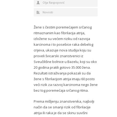
Olja Raspopović
Novosti
Žene s čestim poremećajem srčanog
ritmaznanim kao fibrilacija atrija,
izložene su većem riziku od razvoja
karcinoma i to posebice raka debelog
crijeva, ukazuje nova studija koju su
proveli švicarski znanstvenici iz
Sveučilišne bolnice u Bazelu, koji su oko
20 godina pratili gotovo 35.000 žena.
Rezultati istraživanja pokazali su da
žene s fibrilacijom atrija imaju 60 posto
veći rizik za razvoj karcinoma nego žene
bez tog poremećaja srčanog ritma.
Prema mišljenju znanstvenika, najbolji
način da se smanji rizik od fibrilacije
atrija ili raka je da se skinu suvišni