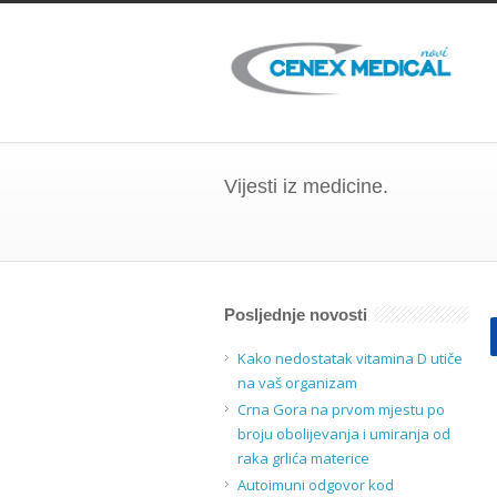
Vijesti iz medicine.
Posljednje novosti
Kako nedostatak vitamina D utiče
na vaš organizam
Crna Gora na prvom mjestu po
broju obolijevanja i umiranja od
raka grlića materice
Autoimuni odgovor kod