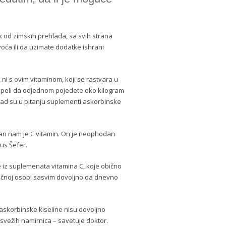
vak od zimskih prehlada, sa svih strana
oća ili da uzimate dodatke ishrani
 ni s ovim vitaminom, koji se rastvara u
 uspeli da odjednom pojedete oko kilogram
 kad su u pitanju suplementi askorbinske
dan nam je C vitamin. On je neophodan
us Šefer.
iz suplemenata vitamina C, koje obično
sečnoj osobi sasvim dovoljno da dnevno
askorbinske kiseline nisu dovoljno
z svežih namirnica – savetuje doktor.