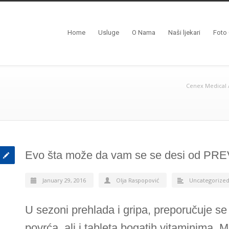
Home
Usluge
O Nama
Naši ljekari
Foto 
Cenex Medical
Evo šta može da vam se se desi od PRE
January 29, 2016
Olja Raspopović
Uncategorize
U sezoni prehlada i gripa, preporučuje s
povrća, ali i tableta bogatih vitaminima. 