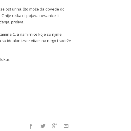
selost urina, što može da dovede do
 nije retka ni pojava nesanice ili
aćanja, proliva…
tamina C, a namirnice koje su njime
da su idealan izvor vitamina nego i sadrže
lekar.