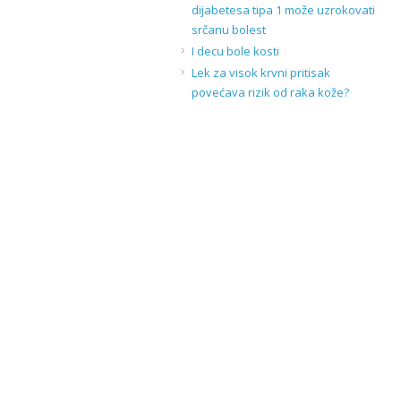
dijabetesa tipa 1 može uzrokovati
srčanu bolest
I decu bole kosti
Lek za visok krvni pritisak
povećava rizik od raka kože?