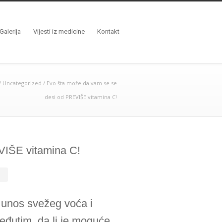
Galerija
Vijesti iz medicine
Kontakt
/
Uncategorized
/
Evo šta može da vam se se
desi od PREVIŠE vitamina C!
VIŠE vitamina C!
d
e unos svežeg voća i
Međutim, da li je moguće