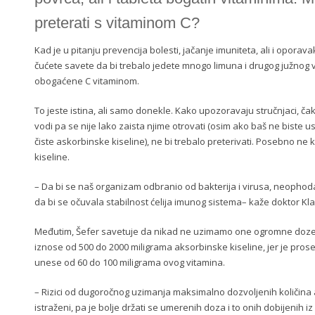
preterati s vitaminom C?
Kad je u pitanju prevencija bolesti, jačanje imuniteta, ali i opora
čućete savete da bi trebalo jedete mnogo limuna i drugog južnog v
obogaćene C vitaminom.
To jeste istina, ali samo donekle. Kako upozoravaju stručnjaci, čak
vodi pa se nije lako zaista njime otrovati (osim ako baš ne biste
čiste askorbinske kiseline), ne bi trebalo preterivati. Posebno ne
kiseline.
– Da bi se naš organizam odbranio od bakterija i virusa, neopho
da bi se očuvala stabilnost ćelija imunog sistema– kaže doktor Kla
Međutim, Šefer savetuje da nikad ne uzimamo one ogromne doze 
iznose od 500 do 2000 miligrama aksorbinske kiseline, jer je pro
unese od 60 do 100 miligrama ovog vitamina.
– Rizici od dugoročnog uzimanja maksimalno dozvoljenih količina 
istraženi, pa je bolje držati se umerenih doza i to onih dobijenih i