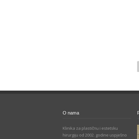
O nama
Klinika za plastičnu i estetsku
hirurgiju od 2002. godine uspješno