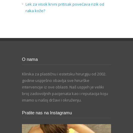
Lek za visok krvni pritisak povećava rizik od
raka kože?
O nama
Klinika za plastičnu i estetsku hirurgiju od 2002.
godine uspješno obavlja sve hirurške
intervencije iz ove oblasti. Naš uspjeh je veliki
broj zadovoljnih pacijenata kao i reputacija koju
imamo u našoj državi i okruženju.
Pratite nas na Instagramu