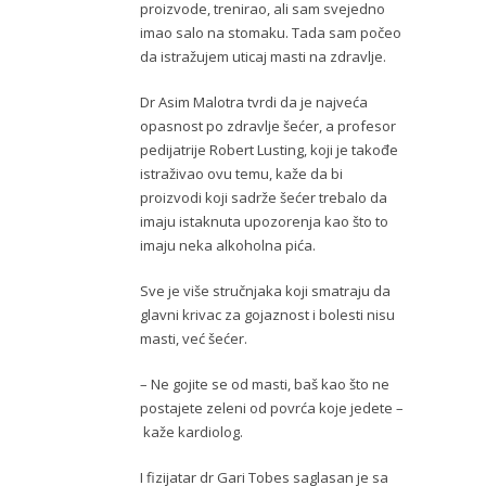
proizvode, trenirao, ali sam svejedno
imao salo na stomaku. Tada sam počeo
da istražujem uticaj masti na zdravlje.
Dr Asim Malotra tvrdi da je najveća
opasnost po zdravlje šećer, a profesor
pedijatrije Robert Lusting, koji je takođe
istraživao ovu temu, kaže da bi
proizvodi koji sadrže šećer trebalo da
imaju istaknuta upozorenja kao što to
imaju neka alkoholna pića.
Sve je više stručnjaka koji smatraju da
glavni krivac za gojaznost i bolesti nisu
masti, već šećer.
– Ne gojite se od masti, baš kao što ne
postajete zeleni od povrća koje jedete –
kaže kardiolog.
I fizijatar dr Gari Tobes saglasan je sa