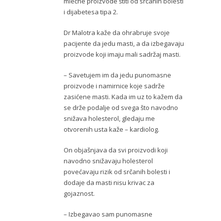
mlečne proizvode štiti od srčanih bolesti
i dijabetesa tipa 2.
Dr Malotra kaže da ohrabruje svoje
pacijente da jedu masti, a da izbegavaju
proizvode koji imaju mali sadržaj masti.
– Savetujem im da jedu punomasne
proizvode i namirnice koje sadrže
zasićene masti. Kada im uz to kažem da
se drže podalje od svega što navodno
snižava holesterol, gledaju me
otvorenih usta kaže – kardiolog.
On objašnjava da svi proizvodi koji
navodno snižavaju holesterol
povećavaju rizik od srčanih bolesti i
dodaje da masti nisu krivac za
gojaznost.
– Izbegavao sam punomasne