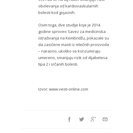
obolevanja od kardiovaskularnih
bolesti kod gojaznih.
Osim toga, dve studije koje je 2014.
godine sproveo Savez za medicinska
istraživanja na Kembridžu, pokazale su
da zasićene masti iz mlečnih proizvoda
– naravno, ukoliko se konzumiraju
umereno, smanjuju rizik od dijabetesa
tipa 2 i srčanih bolesti.
Izvor: www.vesti-online.com