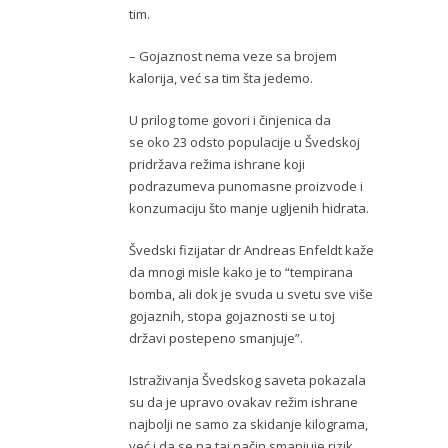
tim.
– Gojaznost nema veze sa brojem
kalorija, već sa tim šta jedemo.
U prilog tome govori i činjenica da
se oko 23 odsto populacije u Švedskoj
pridržava režima ishrane koji
podrazumeva punomasne proizvode i
konzumaciju što manje ugljenih hidrata.
Švedski fizijatar dr Andreas Enfeldt kaže
da mnogi misle kako je to “tempirana
bomba, ali dok je svuda u svetu sve više
gojaznih, stopa gojaznosti se u toj
državi postepeno smanjuje”.
Istraživanja Švedskog saveta pokazala
su da je upravo ovakav režim ishrane
najbolji ne samo za skidanje kilograma,
već i da se na taj način smanjuje rizik