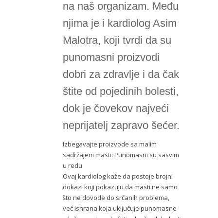
na naš organizam. Među
njima je i kardiolog Asim
Malotra, koji tvrdi da su
punomasni proizvodi
dobri za zdravlje i da čak
štite od pojedinih bolesti,
dok je čovekov najveći
neprijatelj zapravo šećer.
Izbegavajte proizvode sa malim
sadržajem masti: Punomasni su sasvim
u redu
Ovaj kardiolog kaže da postoje brojni
dokazi koji pokazuju da masti ne samo
što ne dovode do srčanih problema,
već ishrana koja uključuje punomasne