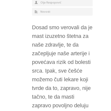
Olja Raspopović
Novosti
Dosad smo verovali da je
mast izuzetno štetna za
naše zdravlje, te da
začepljuje naše arterije i
povećava rizik od bolesti
srca. Ipak, sve češće
možemo čuti lekare koji
tvrde da to, zapravo, nije
tačno, te da masti
zapravo povoljno deluju