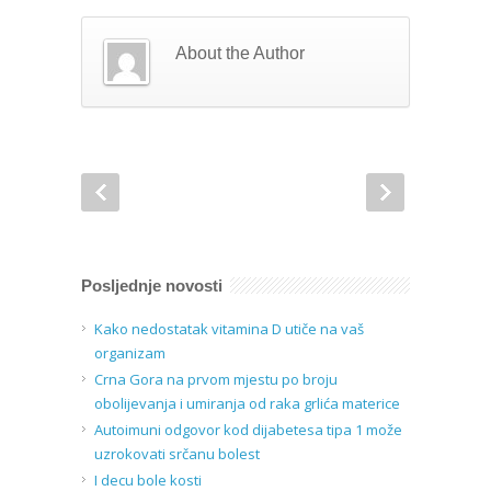
About the Author
Posljednje novosti
Kako nedostatak vitamina D utiče na vaš
organizam
Crna Gora na prvom mjestu po broju
obolijevanja i umiranja od raka grlića materice
Autoimuni odgovor kod dijabetesa tipa 1 može
uzrokovati srčanu bolest
I decu bole kosti