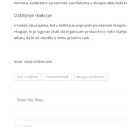
nervima, konkretno sa nervnim završetcima u donjem delu leđa koji
Ozbiljnije reakcije
U nekim situacijama, bol u leđima je popraćen povišenom tempera
reaguje, to je siguran znak da organizam prolazi kroz neko stanje 
lekaru da bi se utvrdilo o čemu je tačno radi.
Izvor: vesti-online.com
bol u ledjima
cenexmedical
moguci problemi
Share this Story