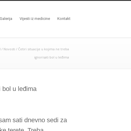
Galerija
Vijesti iz medicine
Kontakt
l
/
Novosti
/
Četiri situacije u kojima ne treba
ignorisati bol u leđima
i bol u leđima
sam sati dnevno sedi za
ške terete. Treba