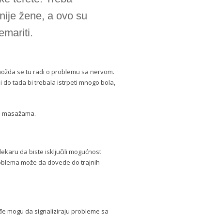
nije žene, a ovo su
emariti.
, možda se tu radi o problemu sa nervom.
do tada bi trebala istrpeti mnogo bola,
 i masažama.
ekaru da biste isključili mogućnost
roblema može da dovede do trajnih
ođe mogu da signaliziraju probleme sa