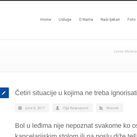
Home
Usluge
O Nama
Naši ljekari
Foto 
Cenex Medica
Četiri situacije u kojima ne treba ignorisat
June 8, 2017
Olja Raspopović
Novosti
Bol u leđima nije nepoznat svakome ko o
kancelarijskim stolom ili na poslu diže te