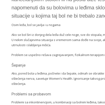
napomenuti da su bolovima u leđima sklo
situacije u kojima taj bol ne bi trebalo zan
Osim leđa, bol se javlja i u nogama
Ako se bol širi iz donjeg dela leđa duž cele noge, sve do stopala
U nekim slučajevima situacija s vremenom sama dođe na svoje, ali 
utrnulosti i slabljenja mišića.
Problem se uspešno rešava zagrejavanjem, fizikalnom terapijom
Šepanje
Ako, pored bola u leđima, počnete i da šepate, odmah se obratite l
oštećenja nerva, savetuje Women’s Health. Ignorisanje takvog p
oštećenja.
Problemi sa probavom
Problemi sa inkontinencijom, u kombinaciji sa bolnim leđima, tak