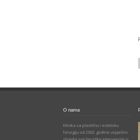
O nama
Klinika za plastičnu i estetsku
hirurgiju od 2002. godine uspješno
obavlja sve hirurške intervencije iz