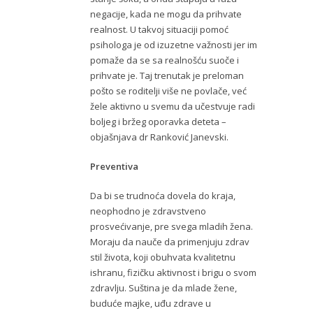
negacije, kada ne mogu da prihvate
realnost. U takvoj situaciji pomoć
psihologa je od izuzetne važnosti jer im
pomaže da se sa realnošću suoče i
prihvate je. Taj trenutak je preloman
pošto se roditelji više ne povlače, već
žele aktivno u svemu da učestvuje radi
boljeg i bržeg oporavka deteta –
objašnjava dr Ranković Janevski.
Preventiva
Da bi se trudnoća dovela do kraja,
neophodno je zdravstveno
prosvećivanje, pre svega mladih žena.
Moraju da nauče da primenjuju zdrav
stil života, koji obuhvata kvalitetnu
ishranu, fizičku aktivnost i brigu o svom
zdravlju. Suština je da mlade žene,
buduće majke, uđu zdrave u