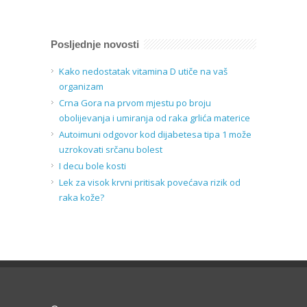
Posljednje novosti
Kako nedostatak vitamina D utiče na vaš
organizam
Crna Gora na prvom mjestu po broju
obolijevanja i umiranja od raka grlića materice
Autoimuni odgovor kod dijabetesa tipa 1 može
uzrokovati srčanu bolest
I decu bole kosti
Lek za visok krvni pritisak povećava rizik od
raka kože?