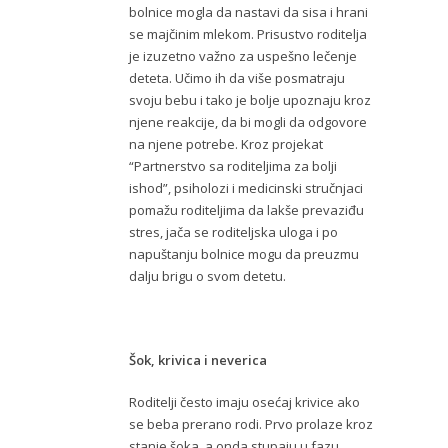
bolnice mogla da nastavi da sisa i hrani
se majčinim mlekom. Prisustvo roditelja
je izuzetno važno za uspešno lečenje
deteta. Učimo ih da više posmatraju
svoju bebu i tako je bolje upoznaju kroz
njene reakcije, da bi mogli da odgovore
na njene potrebe. Kroz projekat
“Partnerstvo sa roditeljima za bolji
ishod”, psiholozi i medicinski stručnjaci
pomažu roditeljima da lakše prevaziđu
stres, jača se roditeljska uloga i po
napuštanju bolnice mogu da preuzmu
dalju brigu o svom detetu.
Šok, krivica i neverica
Roditelji često imaju osećaj krivice ako
se beba prerano rodi. Prvo prolaze kroz
stanje šoka, a onda stupaju u fazu