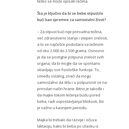
teško se može opisati rečima.
Šta je ključno da bi se bebe otpustile
kući kao spremne za samostalni život?
– Za otpust kući nije presudna težina,
već zdravstveno stanje i stepen zrelosti,
a to se najčešće podudara sa težinom
od oko 2.000 do 2.500 grama. Osnovno
je da se postigne potpuna zrelost svih
organa, da bi mogle da se spontano
obavljaju sve fiziološke funkcije. To,
između ostalog, znači da mogu
samostalno da dišu i u potpunosti se na
prirodan način hrane. Bitno je takođe i
da majke tokom lečenja budu pored
beba, radi uspostavljanja bliskosti, što
je važno u kasnijem periodu.
Majka bi trebalo da razvije i očuva
laktaciju, kako bi beba po izlasku iz