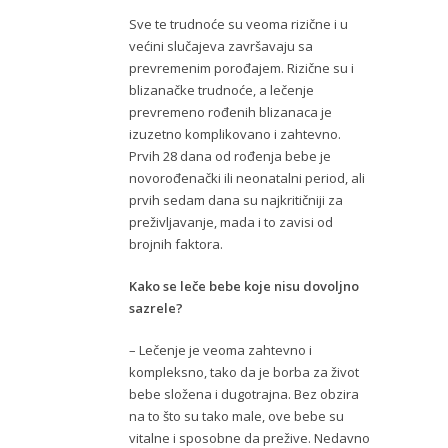
Sve te trudnoće su veoma rizične i u
većini slučajeva završavaju sa
prevremenim porođajem. Rizične su i
blizanačke trudnoće, a lečenje
prevremeno rođenih blizanaca je
izuzetno komplikovano i zahtevno.
Prvih 28 dana od rođenja bebe je
novorođenački ili neonatalni period, ali
prvih sedam dana su najkritičniji za
preživljavanje, mada i to zavisi od
brojnih faktora.
Kako se leče bebe koje nisu dovoljno
sazrele?
– Lečenje je veoma zahtevno i
kompleksno, tako da je borba za život
bebe složena i dugotrajna. Bez obzira
na to što su tako male, ove bebe su
vitalne i sposobne da prežive. Nedavno