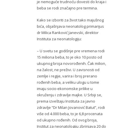
je nemoguće trudnoću dovesti do kraja i
beba se rodi značajno pre termina.
Kako se izboriti za život tako majušnog
bića, objašnjava neonatolog primarijus
dr Milica Ranković Janevski, direktor
Instituta za neonatologiju:
– U svetu se godišnje pre vremena rodi
15 miliona beba, to je oko 10 posto od
ukupnog broja novorođenih. Čak milion,
na žalost, ne preživi. U zavisnosti od
zemlje i regije, varira i broj prerano
rođenih beba, a veliku ulogu u tome
imaju socio-ekonomske prilike u
okruženju i zdravlje majke. U Srbiji se,
prema izveštaju Instituta za javno
zdravlje “Dr Milan Jovanović Batut”, rodi
više od 4.000 beba, to je 6,8 procenata
od ukupno rođenih. Od ovog broja,
Institut za neonatologiju zbrinjava 20 do