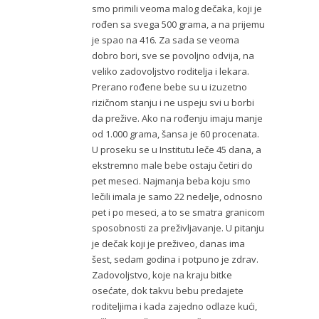
smo primili veoma malog dečaka, koji je
rođen sa svega 500 grama, a na prijemu
je spao na 416. Za sada se veoma
dobro bori, sve se povoljno odvija, na
veliko zadovoljstvo roditelja i lekara.
Prerano rođene bebe su u izuzetno
rizičnom stanju i ne uspeju svi u borbi
da prežive. Ako na rođenju imaju manje
od 1.000 grama, šansa je 60 procenata.
U proseku se u Institutu leče 45 dana, a
ekstremno male bebe ostaju četiri do
pet meseci. Najmanja beba koju smo
lečili imala je samo 22 nedelje, odnosno
pet i po meseci, a to se smatra granicom
sposobnosti za preživljavanje. U pitanju
je dečak koji je preživeo, danas ima
šest, sedam godina i potpuno je zdrav.
Zadovoljstvo, koje na kraju bitke
osećate, dok takvu bebu predajete
roditeljima i kada zajedno odlaze kući,