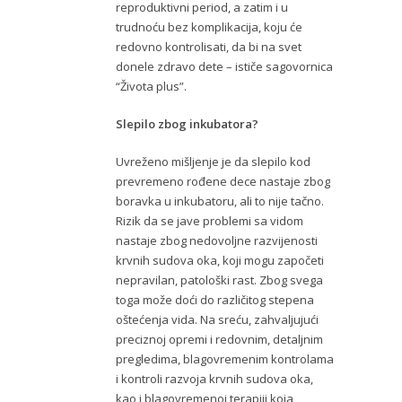
reproduktivni period, a zatim i u
trudnoću bez komplikacija, koju će
redovno kontrolisati, da bi na svet
donele zdravo dete – ističe sagovornica
“Života plus”.
Slepilo zbog inkubatora?
Uvreženo mišljenje je da slepilo kod
prevremeno rođene dece nastaje zbog
boravka u inkubatoru, ali to nije tačno.
Rizik da se jave problemi sa vidom
nastaje zbog nedovoljne razvijenosti
krvnih sudova oka, koji mogu započeti
nepravilan, patološki rast. Zbog svega
toga može doći do različitog stepena
oštećenja vida. Na sreću, zahvaljujući
preciznoj opremi i redovnim, detaljnim
pregledima, blagovremenim kontrolama
i kontroli razvoja krvnih sudova oka,
kao i blagovremenoj terapiji koja