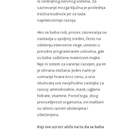
ni centralnog nervnog sistema. Za
sazrevanje mozga ključna je poslednja
trećina trudnoće jer se tada
najintenzivnije razvija.
Ako se beba rodi, proces zasrevanja se
nastavlja u spoljnoj sredini, često na
odelenju intenzivne nege, umesto u
prirodno programiranim uslovima, gde
su bebe zaštićene matericom majke.
Nije ni sistem za varenje razvijen, pa im
je ishrana otežana. Jedini način je
uzimanje hrane kroz venu, a ona
obuhvata sve neophodne sastojke za
razvoj: aminokiseline, masti, ugljene
hidrate, vitamine. Pored toga, zbog
preosetljivosti organizma, ovi mališani
su skloni raznim obolenjima i
oštećenjima.
Koji sve uzroci utiču na to da se beba