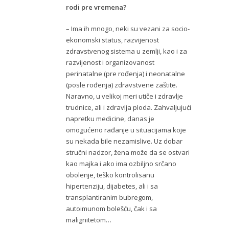
rodi pre vremena?
– Ima ih mnogo, neki su vezani za socio-
ekonomski status, razvijenost
zdravstvenog sistema u zemlji, kao i za
razvijenost i organizovanost
perinatalne (pre rođenja) i neonatalne
(posle rođenja) zdravstvene zaštite.
Naravno, u velikoj meri utiče i zdravlje
trudnice, ali i zdravlja ploda. Zahvaljujući
napretku medicine, danas je
omogućeno rađanje u situacijama koje
su nekada bile nezamislive. Uz dobar
stručni nadzor, žena može da se ostvari
kao majka i ako ima ozbiljno srčano
obolenje, teško kontrolisanu
hipertenziju, dijabetes, ali i sa
transplantiranim bubregom,
autoimunom bolešću, čak i sa
malignitetom…