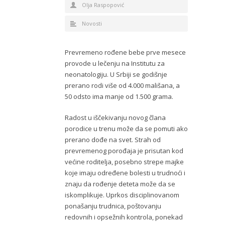
Olja Raspopović
Novosti
Prevremeno rođene bebe prve mesece
provode u lečenju na Institutu za
neonatologiju. U Srbiji se godišnje
prerano rodi više od 4.000 mališana, a
50 odsto ima manje od 1.500 grama.
Radost u iščekivanju novog člana
porodice u trenu može da se pomuti ako
prerano dođe na svet. Strah od
prevremenog porođaja je prisutan kod
većine roditelja, posebno strepe majke
koje imaju određene bolesti u trudnoći i
znaju da rođenje deteta može da se
iskomplikuje. Uprkos disciplinovanom
ponašanju trudnica, poštovanju
redovnih i opsežnih kontrola, ponekad