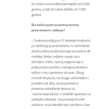
25 odsto novorođenčadi lakših od 2.500
grama, a čak 50 odsto lakših od 1.500
grama.
Šta tačno podrazumeva termin
prevremeno rođenje?
– Svaki porođaj pre 37 nedelje trudnoće,
po definiciji je prevremeni. U normalnim
okolnostima trudnoća traje prosečno 40
nedelja. Bebe rođene ranije nisu
dovoljno zrele, razvoj organa nije u
potpunosti završen, nemaju potrebnu
težinu i nisu spremne za svet. Zbog
nezrelosti pluća, ne mogu samostalno i
pravilno da dišu, pa je potrebna
primena određenih lekova za
“sazrevanje pluća” i različitih aparata za
veštačko disanje. Sazrevanje krvnih
sudova i srca takođe nije završeno, kao