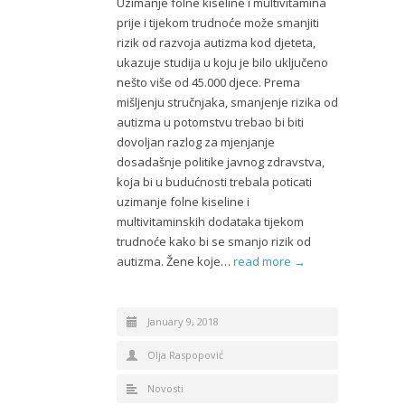
Uzimanje folne kiseline i multivitamina
prije i tijekom trudnoće može smanjiti
rizik od razvoja autizma kod djeteta,
ukazuje studija u koju je bilo uključeno
nešto više od 45.000 djece. Prema
mišljenju stručnjaka, smanjenje rizika od
autizma u potomstvu trebao bi biti
dovoljan razlog za mjenjanje
dosadašnje politike javnog zdravstva,
koja bi u budućnosti trebala poticati
uzimanje folne kiseline i
multivitaminskih dodataka tijekom
trudnoće kako bi se smanjo rizik od
autizma. Žene koje…
read more →
January 9, 2018
Olja Raspopović
Novosti