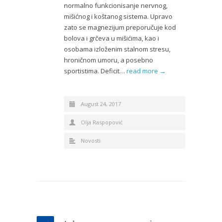
normalno funkcionisanje nervnog,
mišićnog i koštanog sistema. Upravo
zato se magnezijum preporučuje kod
bolova i grčeva u mišićima, kao i
osobama izloženim stalnom stresu,
hroničnom umoru, a posebno
sportistima. Deficit…
read more →
August 24, 2017
Olja Raspopović
Novosti