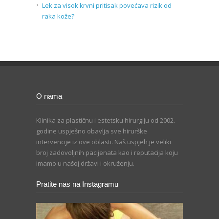
Lek za visok krvni pritisak povećava rizik od
raka kože?
O nama
Klinika za plastičnu i estetsku hirurgiju od 2002.
godine uspješno obavlja sve hirurške
intervencije iz ove oblasti. Naš uspjeh je veliki
broj zadovoljnih pacijenata kao i reputacija koju
imamo u našoj državi i okruženju.
Pratite nas na Instagramu