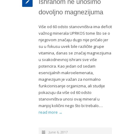
Ishranom ne unosimo
dovoljno magnezijuma
Više od 60 odsto stanovništva ima deficit
važnog minerala UPRKOS tome što se o
njegovom značaju dugo nije pričalo jer
su u fokusu uvek bile različite grupe
vitamina, danas se značaj magnezijuma
u svakodnevnoj ishrani sve više
potencira. Kao jedan od sedam
esencijalnih makroelemenata,
magnezijum je važan za normalno
funkcionisanje organizma, ali studije
pokazuju da više od 60 odsto
stanovništva unosi ovaj mineral u
manjoj količini nego što bi trebalo.…
read more →
June 6, 2017