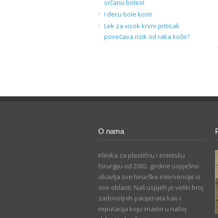
srčanu bolest
I decu bole kosti
Lek za visok krvni pritisak
povećava rizik od raka kože?
O nama
Klinika za plastičnu i estetsku
hirurgiju od 2002. godine uspješno
obavlja sve hirurške intervencije iz
ove oblasti. Naš uspjeh je veliki broj
zadovoljnih pacijenata kao i
reputacija koju imamo u našoj