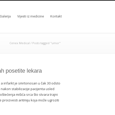
Galerija
Vijesti iz medicine
Kontakt
Cenex Medical
/
Posts tagged "umor"
h posetite lekara
 a infarkt je smrtonosan u čak 30 odsto
 nakon stabilizacije pacijenta usled
štećenja mišića srca što stvara trajni
e proizvesti aritmiju koja može ugroziti