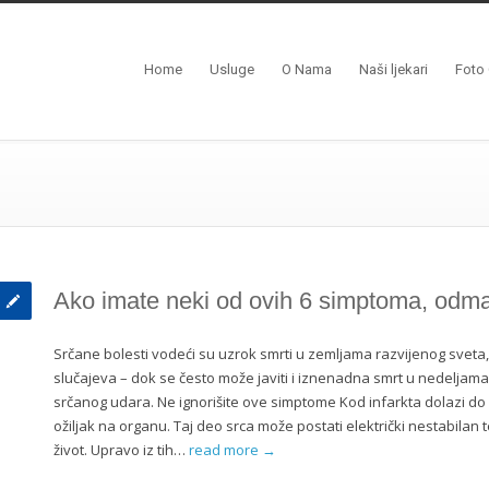
Home
Usluge
O Nama
Naši ljekari
Foto 
Ako imate neki od ovih 6 simptoma, odma
Srčane bolesti vodeći su uzrok smrti u zemljama razvijenog sveta,
slučajeva – dok se često može javiti i iznenadna smrt u nedeljama
srčanog udara. Ne ignorišite ove simptome Kod infarkta dolazi do o
ožiljak na organu. Taj deo srca može postati električki nestabilan t
život. Upravo iz tih…
read more →