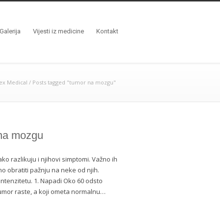
Galerija
Vijesti iz medicine
Kontakt
ex Medical
/
Posts tagged "tumor na mozgu"
 na mozgu
ko razlikuju i njihovi simptomi. Važno ih
o obratiti pažnju na neke od njih.
 intenzitetu. 1. Napadi Oko 60 odsto
mor raste, a koji ometa normalnu…