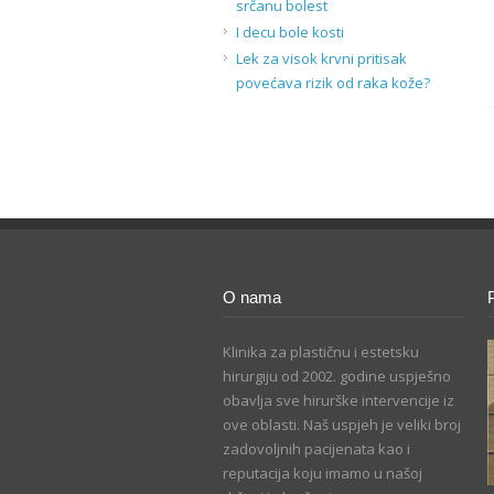
srčanu bolest
I decu bole kosti
Lek za visok krvni pritisak
povećava rizik od raka kože?
O nama
Klinika za plastičnu i estetsku
hirurgiju od 2002. godine uspješno
obavlja sve hirurške intervencije iz
ove oblasti. Naš uspjeh je veliki broj
zadovoljnih pacijenata kao i
reputacija koju imamo u našoj