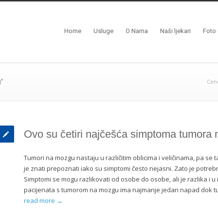
Home
Usluge
O Nama
Naši ljekari
Foto 
’
Cen
Ovo su četiri najčešća simptoma tumora
Tumori na mozgu nastaju u različitim oblicima i veličinama, pa se ta
je znati prepoznati iako su simptomi često nejasni. Zato je potrebn
Simptomi se mogu razlikovati od osobe do osobe, ali je razlika i u
pacijenata s tumorom na mozgu ima najmanje jedan napad dok tu
read more →