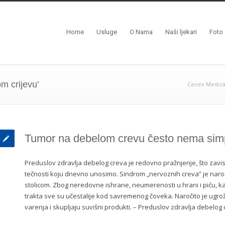
Home
Usluge
O Nama
Naši ljekari
Foto 
m crijevu’
Cenex Medica
Tumor na debelom crevu često nema si
Preduslov zdravlja debelog creva je redovno pražnjenje, što zavis
tečnosti koju dnevno unosimo. Sindrom „nervoznih creva” je nar
stolicom. Zbog neredovne ishrane, neumerenosti u hrani i piću, kao
trakta sve su učestalije kod savremenog čoveka. Naročito je ugr
varenja i skupljaju suvišni produkti. – Preduslov zdravlja debelo