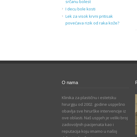
srčanu bolest
I decu bole kosti
Lek za visok krvni pritisak
povećava rizik od raka kože?
O nama
Klinika za plastičnu i estetsku
hirurgiju od 2002. godine uspješno
obavlja sve hirurške intervencije iz
ove oblasti. Naš uspjeh je veliki broj
zadovoljnih pacijenata kao i
reputacija koju imamo u našoj