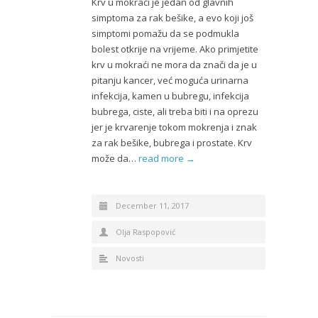
Krv u mokraći je jedan od glavnih
simptoma za rak bešike, a evo koji još
simptomi pomažu da se podmukla
bolest otkrije na vrijeme. Ako primjetite
krv u mokraći ne mora da znači da je u
pitanju kancer, već moguća urinarna
infekcija, kamen u bubregu, infekcija
bubrega, ciste, ali treba biti i na oprezu
jer je krvarenje tokom mokrenja i znak
za rak bešike, bubrega i prostate. Krv
može da…
read more →
December 11, 2017
Olja Raspopović
Novosti