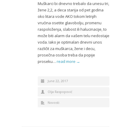
Muškarci bi dnevno trebalo da unesu tri,
žene 2,2, a deca starija od pet godina
oko litara vode AKO tokom letnjih
vrućina osetite glavobolju, promenu
raspoloženja, slabost ili halucinacije, to
može biti alarm da vašem telu nedostaje
voda. Iako je optimalan dnevni unos
različit za muškarca, žene i decu,
prosečna osoba treba da popije
proseku…
read more →
June 22, 2017
Olja Raspopović
Novosti