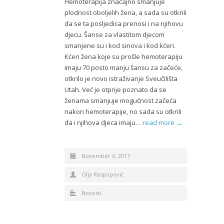
Hemoterapija značajno smanjuje
plodnost oboljelih žena, a sada su otkrili
da se ta posljedica prenosi i na njihovu
djecu. Šanse za vlastitom djecom
smanjene su i kod sinova i kod kćeri.
Kćeri žena koje su prošle hemoterapiju
imaju 70 posto manju šansu za začeće,
otkrilo je novo istraživanje Sveučilišta
Utah. Već je otprije poznato da se
ženama smanjuje mogućnost začeća
nakon hemoterapije, no sada su otkrili
da i njihova djeca imaju…
read more →
November 6, 2017
Olja Raspopović
Novosti