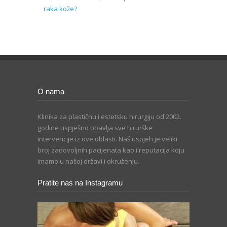
raka kože?
O nama
Klinika za plastičnu i estetsku hirurgiju od 2002.
godine uspješno obavlja sve hirurške
intervencije iz ove oblasti. Naš uspjeh je veliki
broj zadovoljnih pacijenata kao i reputacija koju
imamo u našoj državi i okruženju.
Pratite nas na Instagramu