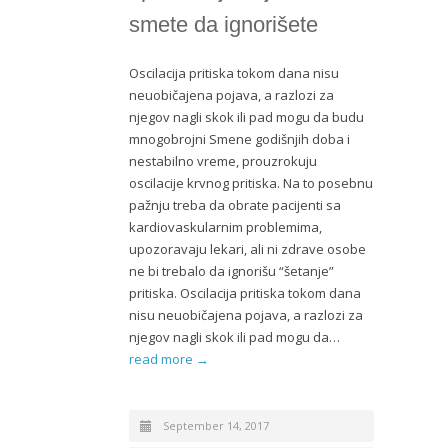
smete da ignorišete
Oscilacija pritiska tokom dana nisu
neuobičajena pojava, a razlozi za
njegov nagli skok ili pad mogu da budu
mnogobrojni Smene godišnjih doba i
nestabilno vreme, prouzrokuju
oscilacije krvnog pritiska. Na to posebnu
pažnju treba da obrate pacijenti sa
kardiovaskularnim problemima,
upozoravaju lekari, ali ni zdrave osobe
ne bi trebalo da ignorišu “šetanje”
pritiska. Oscilacija pritiska tokom dana
nisu neuobičajena pojava, a razlozi za
njegov nagli skok ili pad mogu da…
read more →
September 14, 2017