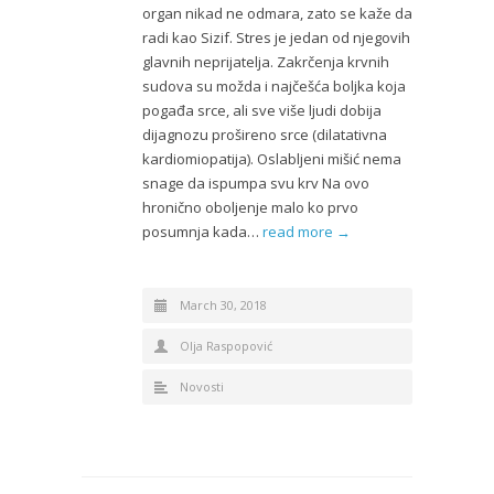
organ nikad ne odmara, zato se kaže da
radi kao Sizif. Stres je jedan od njegovih
glavnih neprijatelja. Zakrčenja krvnih
sudova su možda i najčešća boljka koja
pogađa srce, ali sve više ljudi dobija
dijagnozu prošireno srce (dilatativna
kardiomiopatija). Oslabljeni mišić nema
snage da ispumpa svu krv Na ovo
hronično oboljenje malo ko prvo
posumnja kada…
read more →
March 30, 2018
Olja Raspopović
Novosti