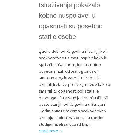
Istraživanje pokazalo
kobne nuspojave, u
opasnosti su posebno
starije osobe
Ljudi u dobi od 75 godina ili stariji, koji
svakodnevno uzimaju aspirin kako bi
spriječili srčani udar, imaju znatno
povećani rizik od teškog pa čak i
smrtonosnog krvarenja i trebali bi
uzimati lijekove protiv žgaravice kako bi
smanjili tu opasnost, pokazala je
desetogodišnja studija. Između 40 i 60
posto starijih od 75 godina u Europi i
Sjedinjenim Državama svakodnevno
uzimaju aspirin, navodi se u ranijim
studijama, ali su dosad bili…
read more →