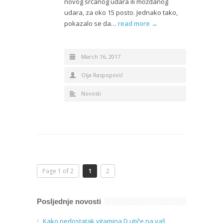
novog srčanog udara ili moždanog
udara, za oko 15 posto. Jednako tako,
pokazalo se da…
read more →
March 16, 2017
Olja Raspopović
Novosti
Page 1 of 2
1
2
Posljednje novosti
Kako nedostatak vitamina D utiče na vaš