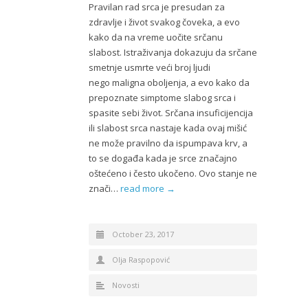
Pravilan rad srca je presudan za
zdravlje i život svakog čoveka, a evo
kako da na vreme uočite srčanu
slabost. Istraživanja dokazuju da srčane
smetnje usmrte veći broj ljudi
nego maligna oboljenja, a evo kako da
prepoznate simptome slabog srca i
spasite sebi život. Srčana insuficijencija
ili slabost srca nastaje kada ovaj mišić
ne može pravilno da ispumpava krv, a
to se događa kada je srce značajno
oštećeno i često ukočeno. Ovo stanje ne
znači…
read more →
October 23, 2017
Olja Raspopović
Novosti