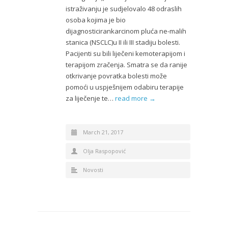
istraživanju je sudjelovalo 48 odraslih
osoba kojima je bio
dijagnosticirankarcinom pluća ne-malih
stanica (NSCLC)u II ili III stadiju bolesti.
Pacijenti su bili liječeni kemoterapijom i
terapijom zračenja. Smatra se da ranije
otkrivanje povratka bolesti može
pomoći u uspješnijem odabiru terapije
za liječenje te…
read more →
March 21, 2017
Olja Raspopović
Novosti