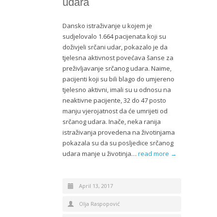
udara
Dansko istraživanje u kojem je
sudjelovalo 1.664 pacijenata koji su
doživjeli srčani udar, pokazalo je da
tjelesna aktivnost povećava šanse za
preživljavanje srčanog udara. Naime,
pacijenti koji su bili blago do umjereno
tjelesno aktivni, imali su u odnosu na
neaktivne pacijente, 32 do 47 posto
manju vjerojatnost da će umrijeti od
srčanog udara. Inače, neka ranija
istraživanja provedena na životinjama
pokazala su da su posljedice srčanog
udara manje u životinja…
read more →
April 13, 2017
Olja Raspopović