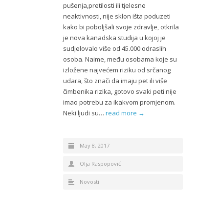
pušenja,pretilosti ili tjelesne
neaktivnosti, nije sklon išta poduzeti
kako bi poboljšali svoje zdravlje, otkrila
je nova kanadska studija u kojoj je
sudjelovalo više od 45.000 odraslih
osoba. Naime, među osobama koje su
izložene najvećem riziku od srčanog
udara, što znači da imaju pet ili više
čimbenika rizika, gotovo svaki peti nije
imao potrebu za ikakvom promjenom.
Neki ljudi su…
read more →
May 8, 2017
Olja Raspopović
Novosti