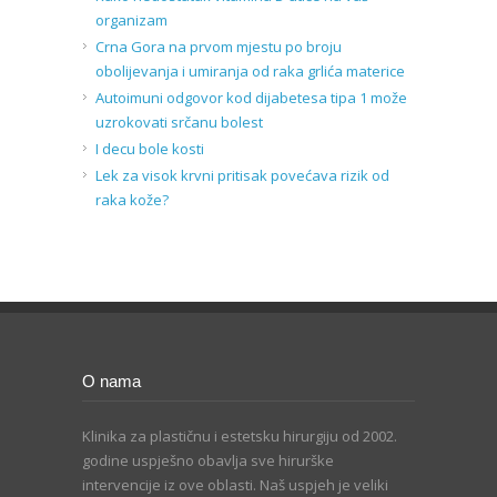
organizam
Crna Gora na prvom mjestu po broju
obolijevanja i umiranja od raka grlića materice
Autoimuni odgovor kod dijabetesa tipa 1 može
uzrokovati srčanu bolest
I decu bole kosti
Lek za visok krvni pritisak povećava rizik od
raka kože?
O nama
Klinika za plastičnu i estetsku hirurgiju od 2002.
godine uspješno obavlja sve hirurške
intervencije iz ove oblasti. Naš uspjeh je veliki