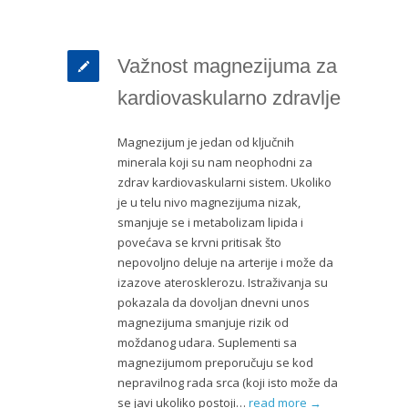
Važnost magnezijuma za
kardiovaskularno zdravlje
Magnezijum je jedan od ključnih
minerala koji su nam neophodni za
zdrav kardiovaskularni sistem. Ukoliko
je u telu nivo magnezijuma nizak,
smanjuje se i metabolizam lipida i
povećava se krvni pritisak što
nepovoljno deluje na arterije i može da
izazove aterosklerozu. Istraživanja su
pokazala da dovoljan dnevni unos
magnezijuma smanjuje rizik od
moždanog udara. Suplementi sa
magnezijumom preporučuju se kod
nepravilnog rada srca (koji isto može da
se javi ukoliko postoji…
read more →