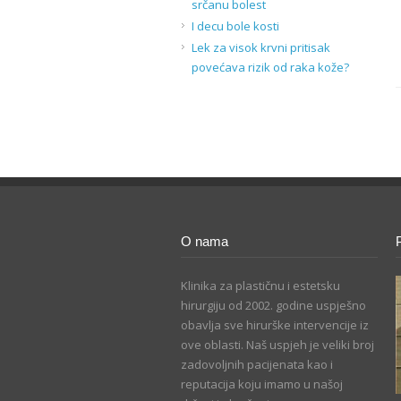
srčanu bolest
I decu bole kosti
Lek za visok krvni pritisak
povećava rizik od raka kože?
O nama
Klinika za plastičnu i estetsku
hirurgiju od 2002. godine uspješno
obavlja sve hirurške intervencije iz
ove oblasti. Naš uspjeh je veliki broj
zadovoljnih pacijenata kao i
reputacija koju imamo u našoj