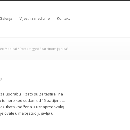
Galerija
Vijesti iz medicine
Kontakt
ex Medical
/
Posts tagged "karcinom jajnika"
?
za uporabu i i zato su ga testirali na
io tumore kod sedam od 15 pacijentica.
” rezultata kod žena u uznapredovaloj
lovale u maloj studiji, javlja u