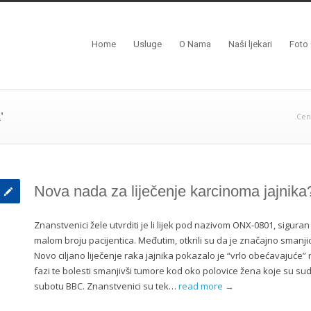
Home
Usluge
O Nama
Naši ljekari
Foto 
’
Cen
Nova nada za liječenje karcinoma jajnika
Znanstvenici žele utvrditi je li lijek pod nazivom ONX-0801, siguran 
malom broju pacijentica. Međutim, otkrili su da je značajno smanj
Novo ciljano liječenje raka jajnika pokazalo je “vrlo obećavajuće
fazi te bolesti smanjivši tumore kod oko polovice žena koje su sudje
subotu BBC. Znanstvenici su tek…
read more →