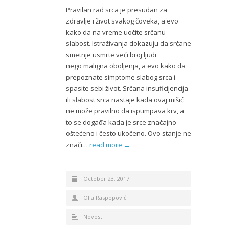
Pravilan rad srca je presudan za
zdravlje i život svakog čoveka, a evo
kako da na vreme uočite srčanu
slabost. Istraživanja dokazuju da srčane
smetnje usmrte veći broj ljudi
nego maligna oboljenja, a evo kako da
prepoznate simptome slabog srca i
spasite sebi život. Srčana insuficijencija
ili slabost srca nastaje kada ovaj mišić
ne može pravilno da ispumpava krv, a
to se događa kada je srce značajno
oštećeno i često ukočeno. Ovo stanje ne
znači…
read more →
October 23, 2017
Olja Raspopović
Novosti