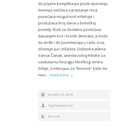
do pojave komplikacija posle operacije.
Anemija otežava zarastanje reza,
povećava mogućnost infekcije i
produžava broj dana u bolničkoj
postelji. Rizik se dodatno povećava
davanjem krvi i krvnih derivata, a može
da dođe i do poremećaja u radu srca,
ishemije pa i infarkta. Doktorka Jelena
Varnai Čanak, anesteziolog Klinike za
vaskularnu hirurgiju Kliničkog centra
Srbije, u intervjuu za “Novosti” kaže da
nivo…
read more →
January 22, 2018
Olja Raspopović
Novosti