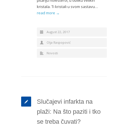
pitanju holesterol, u obliku velikih
kristala. Ti kristali u svom sastavu…
read more →
August 22, 2017
Olja Raspopović
Novosti
Slučajevi infarkta na
plaži: Na što paziti i tko
se treba čuvati?