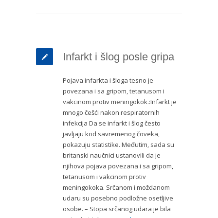
Infarkt i šlog posle gripa
Pojava infarkta i šloga tesno je
povezana i sa gripom, tetanusom i
vakcinom protiv meningokok.:Infarkt je
mnogo češći nakon respiratornih
infekcija Da se infarkt i šlog često
javljaju kod savremenog čoveka,
pokazuju statistike. Međutim, sada su
britanski naučnici ustanovili da je
njihova pojava povezana i sa gripom,
tetanusom i vakcinom protiv
meningokoka. Srčanom i moždanom
udaru su posebno podložne osetljive
osobe. – Stopa srčanog udara je bila