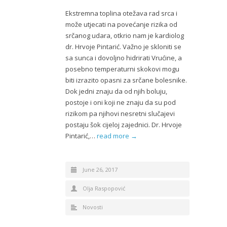
Ekstremna toplina otežava rad srca i
može utjecati na povećanje rizika od
srčanog udara, otkrio nam je kardiolog
dr. Hrvoje Pintarić. Važno je skloniti se
sa sunca i dovoljno hidrirati Vrućine, a
posebno temperaturni skokovi mogu
biti izrazito opasni za srčane bolesnike.
Dok jedni znaju da od njih boluju,
postoje i oni koji ne znaju da su pod
rizikom pa njihovi nesretni slučajevi
postaju šok cijeloj zajednici. Dr. Hrvoje
Pintarić,…
read more →
June 26, 2017
Olja Raspopović
Novosti