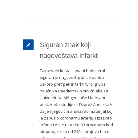
Siguran znak koji
nagoveštava infarkt
Takozvani kristalizovani holesterol
siguran je nagoveštaj da će osoba
uskoro pretrpeti infarkt, tvrdi grupa
naučnika i medicinskih stručnjaka sa
Univerziteta Mičigen, piše Hafington
post. Vođa studije dr Džordž Abele kaže
da je njegov tim analizirao materijal koji
je zapušio koronarnu arteriju i izazvao
infarkt i da je u preko 89 procenata kod
ukupnog broja od 240 slučajeva bio u