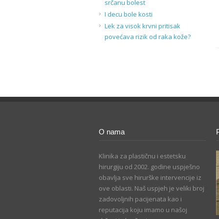
srčanu bolest
I decu bole kosti
Lek za visok krvni pritisak
povećava rizik od raka kože?
O nama
Klinika za plastičnu i estetsku
hirurgiju od 2002. godine uspješno
obavlja sve hirurške intervencije iz
ove oblasti. Naš uspjeh je veliki broj
zadovoljnih pacijenata kao i
reputacija koju imamo u našoj