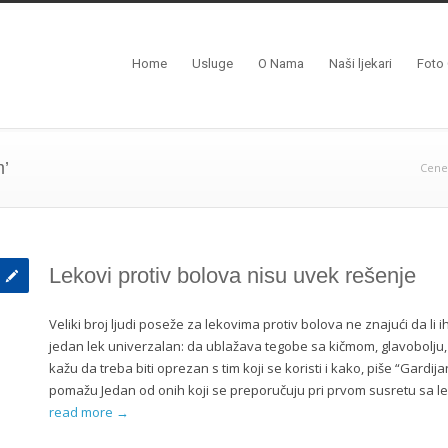
Home
Usluge
O Nama
Naši ljekari
Foto 
m’
Cene
Lekovi protiv bolova nisu uvek rešenje
Veliki broj ljudi poseže za lekovima protiv bolova ne znajući da li i
jedan lek univerzalan: da ublažava tegobe sa kičmom, glavobolju, pre
kažu da treba biti oprezan s tim koji se koristi i kako, piše “Gardi
pomažu Jedan od onih koji se preporučuju pri prvom susretu sa le
read more →