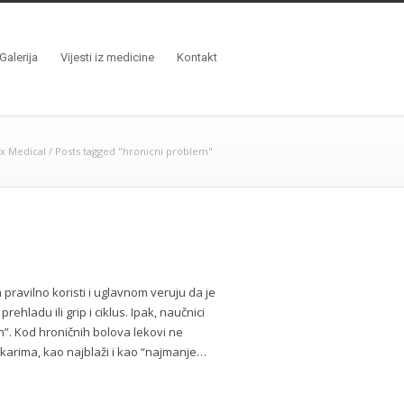
Galerija
Vijesti iz medicine
Kontakt
x Medical
/
Posts tagged "hronicni problem"
h pravilno koristi i uglavnom veruju da je
hladu ili grip i ciklus. Ipak, naučnici
jan”. Kod hroničnih bolova lekovi ne
karima, kao najblaži i kao “najmanje…