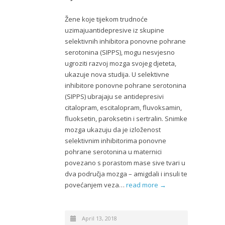
Žene koje tijekom trudnoće
uzimajuantidepresive iz skupine
selektivnih inhibitora ponovne pohrane
serotonina (SIPPS), mogu nesvjesno
ugroziti razvoj mozga svojeg djeteta,
ukazuje nova studija. U selektivne
inhibitore ponovne pohrane serotonina
(SIPPS) ubrajaju se antidepresivi
citalopram, escitalopram, fluvoksamin,
fluoksetin, paroksetin i sertralin. Snimke
mozga ukazuju da je izloženost
selektivnim inhibitorima ponovne
pohrane serotonina u maternici
povezano s porastom mase sive tvari u
dva područja mozga – amigdali i insuli te
povećanjem veza…
read more →
April 13, 2018