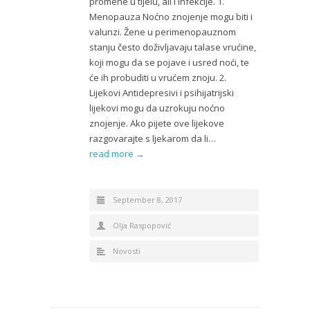
promene u tijelu, ali i infekcije. 1.
Menopauza Noćno znojenje mogu biti i
valunzi. Žene u perimenopauznom
stanju često doživljavaju talase vrućine,
koji mogu da se pojave i usred noći, te
će ih probuditi u vrućem znoju. 2.
Lijekovi Antidepresivi i psihijatrijski
lijekovi mogu da uzrokuju noćno
znojenje. Ako pijete ove lijekove
razgovarajte s ljekarom da li…
read more →
September 8, 2017
Olja Raspopović
Novosti